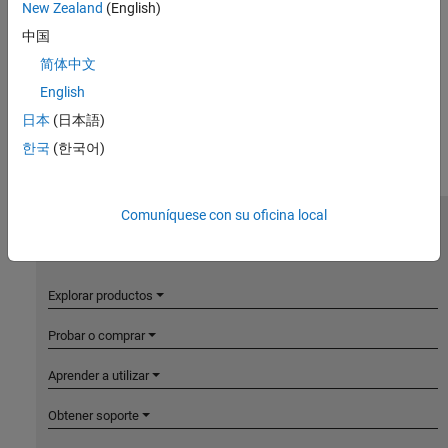
New Zealand
(English)
中国
简体中文
English
日本
(日本語)
한국
(한국어)
Comuníquese con su oficina local
MathWorks
Accelerating the pace of engineering and science
Explorar productos
Probar o comprar
Aprender a utilizar
Obtener soporte