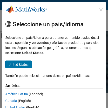
Saltar al contenido
Hardware Support
Seleccione un país/idioma
Overview
Search Hardware Support
Request Hardware Support
Mostrar/ocultar menú de navegación
Seleccione un país/idioma para obtener contenido traducido, si
está disponible, y ver eventos y ofertas de productos y servicios
Product
Search Hardware
locales. Según su ubicación geográfica, recomendamos que
Support
seleccione:
United States
.
Product Family and Category
United States
Vendor
Find integrated hardware solutions with
MATLAB and Simulink.
También puede seleccionar uno de estos países/idiomas:
Application
América
Protocol or Standard
América Latina
(Español)
Contenido principal
Search
Canada
(English)
Searc
United States
(English)