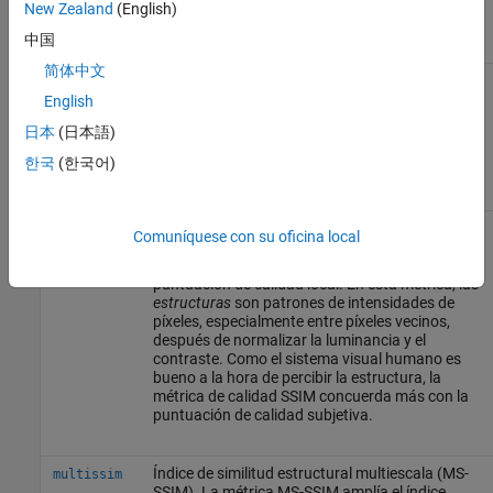
de calcular, pero es posible que no se
New Zealand
(English)
corresponda con la percepción humana de la
中国
calidad.
简体中文
Relación señal-ruido máxima (PSNR). La PSNR
psnr
se deriva del error cuadrático medio e indica la
English
relación entre la intensidad máxima de píxeles y
日本
(日本語)
la potencia de la distorsión. Al igual que el ECM,
la métrica PSNR es fácil de calcular, pero es
한국
(한국어)
posible que no se corresponda con la calidad
percibida.
Índice de similitud estructural (SSIM). La métrica
ssim
Comuníquese con su oficina local
SSIM combina la estructura de la imagen local,
la luminancia y el contraste en una única
puntuación de calidad local. En esta métrica, las
estructuras
son patrones de intensidades de
píxeles, especialmente entre píxeles vecinos,
después de normalizar la luminancia y el
contraste. Como el sistema visual humano es
bueno a la hora de percibir la estructura, la
métrica de calidad SSIM concuerda más con la
puntuación de calidad subjetiva.
Índice de similitud estructural multiescala (MS-
multissim
SSIM). La métrica MS-SSIM amplía el índice