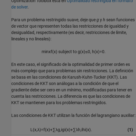
Optimization Toolbox está en
Optimalidad restringida en formato
de solver
.
Para un problema restringido suave, deje que
g
y
h
sean funciones
de vector que representen todas las restricciones de igualdad y
desigualdad, respectivamente (es decir, restricciones de límite,
lineales y no lineales):
min
x
f
(
x
)
subject to
g
(
x
)
≤
0
,
h
(
x
)
=
0.
En este caso, el significado de la optimalidad de primer orden es
más complejo que para problemas sin restricciones. La definición
se basa en las condiciones de Karush-Kuhn-Tucker (KKT). Las
condiciones de KKT son análogas a la condición de que el
gradiente debe ser cero en un mínimo, modificadas para tener en
cuenta las restricciones. La diferencia es que las condiciones de
KKT se mantienen para los problemas restringidos.
Las condiciones de KKT utilizan la función del lagrangiano auxiliar:
L
(
x
,
λ
)
=
f
(
x
)
+
∑
λ
g
,
i
g
i
(
x
)
+
∑
λ
h
,
i
h
i
(
x
)
.
(1)