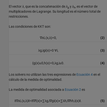
El vector
λ
, que es la concatenación de
λ
y
λ
, es el vector de
g
h
multiplicadores de Lagrange. Su longitud es el número total de
restricciones.
Las condiciones de KKT son:
∇
x
L
(
x
,
λ
)
=
0
,
(2)
λ
g
,
i
g
i
(
x
)
=
0
∀
i
,
(3)
{
g
(
x
)
≤
0
,
h
(
x
)
=
0
,
λ
g
,
i
≥
0.
(4)
Los solvers no utilizan las tres expresiones de
Ecuación 4
en el
cálculo de la medida de optimalidad.
La medida de optimalidad asociada a
Ecuación 2
es
‖
∇
x
L
(
x
,
λ
)
‖
=
‖
∇
f
(
x
)
+
∑
λ
g
,
i
∇
g
i
(
x
)
+
∑
λ
h
,
i
∇
h
h
,
i
(
x
)
‖
.
(5)