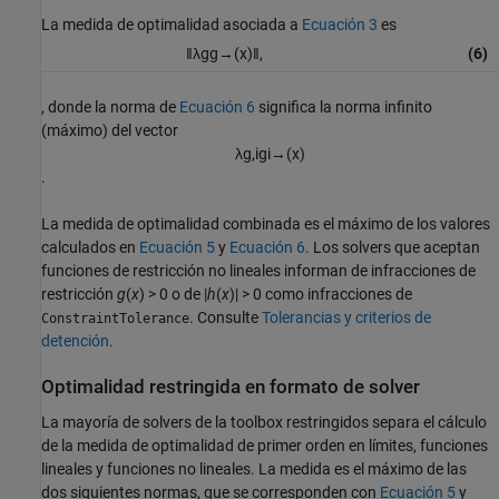
La medida de optimalidad asociada a
Ecuación 3
es
‖
λ
g
g
→
(
x
)
‖
,
(6)
, donde la norma de
Ecuación 6
significa la norma infinito
(máximo) del vector
λ
g
,
i
g
i
→
(
x
)
.
La medida de optimalidad combinada es el máximo de los valores
calculados en
Ecuación 5
y
Ecuación 6
. Los solvers que aceptan
funciones de restricción no lineales informan de infracciones de
restricción
g
(
x
) > 0
o de
|
h
(
x
)| > 0
como infracciones de
. Consulte
Tolerancias y criterios de
ConstraintTolerance
detención
.
Optimalidad restringida en formato de solver
La mayoría de solvers de la toolbox restringidos separa el cálculo
de la medida de optimalidad de primer orden en límites, funciones
lineales y funciones no lineales. La medida es el máximo de las
dos siguientes normas, que se corresponden con
Ecuación 5
y