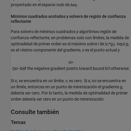
proyectado en el espacio nulo de
.
Aeq
Mínimos cuadrados acotados y solvers de región de confianza
reflectante
Para solvers de mínimos cuadrados y algoritmos región de
confianza reflectante, en problemas solo con límites, la medida de
optimalidad de primer orden es el máximo sobre
i
de
|
v
*
g
|
. Aquí
g
i
i
i
es el
i
-ésimo componente del gradiente,
x
es el punto actual y
v
i
=
{
|
x
i
−
b
i
|
if the negative gradient points toward bound
b
i
1
otherwise
.
Si
x
se encuentra en un límite,
v
es cero. Si
x
no se encuentra en
i
i
i
un límite, entonces en un punto de minimización el gradiente
g
i
debería ser cero. Por lo tanto, la medida de optimalidad de primer
orden debería ser cero en un punto de minimización.
Consulte también
Temas