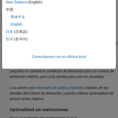
New Zealand
(English)
finalizan si la medida de optimalidad de primer orden es de menos
中国
de
μ
veces
, donde
μ
es una de estas
OptimalityTolerance
posibilidades:
简体中文
English
La norma infinito (máxima) del gradiente de la función
日本
(日本語)
objetivo en
x0
한국
(한국어)
La norma infinito (máxima) de entradas para el solver, como
f
o
en
o
en
b
linprog
H
quadprog
Comuníquese con su oficina local
Una medida relativa intenta justificar la escala de un problema.
Multiplicar una función objetivo por un número muy grande o muy
pequeño no cambia la condición de detención para un criterio de
detención relativo, pero sí la cambia para uno no escalado.
Los solvers con
mensajes de salida ampliados
indican, en los
detalles del criterio de detención, cuándo utilizan optimalidad de
primer orden relativa.
Optimalidad sin restricciones
Para un problema sin restricciones suave,