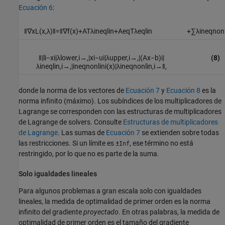
Ecuación 6
:
‖
∇
x
L
(
x
,
λ
)
‖
=
‖
∇
f
(
x
)
+
A
T
λ
i
n
e
q
l
i
n
+
A
e
q
T
λ
e
q
l
i
n
+
∑
λ
i
n
e
q
n
o
n
‖
|
l
i
−
x
i
|
λ
lower
,
i
→
,
|
x
i
−
u
i
|
λ
upper
,
i
→
,
|
(
A
x
−
b
)
i
|
(8)
λ
ineqlin
,
i
→
,
|
ineqnonlin
i
(
x
)
|
λ
ineqnonlin
,
i
→
‖
,
donde la norma de los vectores de
Ecuación 7
y
Ecuación 8
es la
norma infinito (máximo). Los subíndices de los multiplicadores de
Lagrange se corresponden con las estructuras de multiplicadores
de Lagrange de solvers. Consulte
Estructuras de multiplicadores
de Lagrange
. Las sumas de
Ecuación 7
se extienden sobre todas
las restricciones. Si un límite es ±
, ese término no está
Inf
restringido, por lo que no es parte de la suma.
Solo igualdades lineales
Para algunos problemas a gran escala solo con igualdades
lineales, la medida de optimalidad de primer orden es la norma
infinito del gradiente
proyectado
. En otras palabras, la medida de
optimalidad de primer orden es el tamaño del gradiente