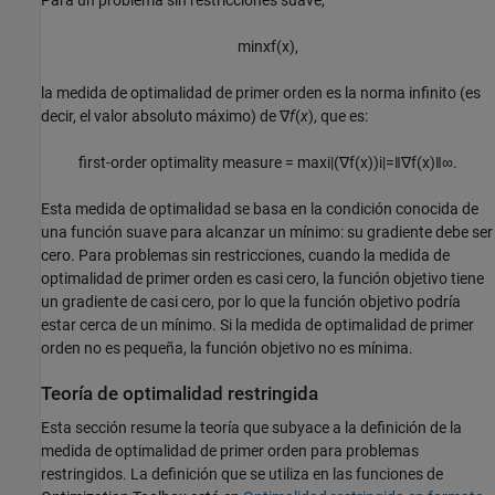
min
x
f
(
x
)
,
la medida de optimalidad de primer orden es la norma infinito (es
decir, el valor absoluto máximo) de
∇
f
(
x
)
, que es:
first-order optimality measure =
max
i
|
(
∇
f
(
x
)
)
i
|
=
‖
∇
f
(
x
)
‖
∞
.
Esta medida de optimalidad se basa en la condición conocida de
una función suave para alcanzar un mínimo: su gradiente debe ser
cero. Para problemas sin restricciones, cuando la medida de
optimalidad de primer orden es casi cero, la función objetivo tiene
un gradiente de casi cero, por lo que la función objetivo podría
estar cerca de un mínimo. Si la medida de optimalidad de primer
orden no es pequeña, la función objetivo no es mínima.
Teoría de optimalidad restringida
Esta sección resume la teoría que subyace a la definición de la
medida de optimalidad de primer orden para problemas
restringidos. La definición que se utiliza en las funciones de