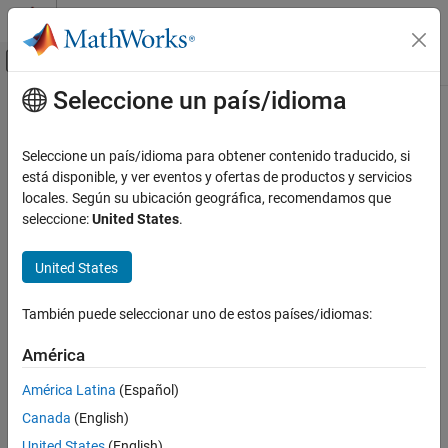
Saltar al contenido
Centro de ayuda de MATLAB
Mostrar/ocultar menú de navegación
Seleccione un país/idioma
Contenido principal
Inicio de Documentación
Seleccione un país/idioma para obtener contenido traducido, si
está disponible, y ver eventos y ofertas de productos y servicios
How useful was this information?
locales. Según su ubicación geográfica, recomendamos que
seleccione:
United States
.
United States
También puede seleccionar uno de estos países/idiomas:
América
América Latina
(Español)
Canada
(English)
United States
(English)