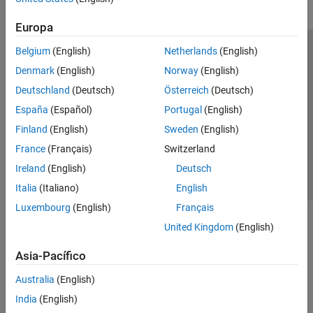
Europa
Belgium
(English)
Netherlands
(English)
Centro de confianza
Marcas comerciales
Denmark
(English)
Norway
(English)
Política de privacidad
Antipiratería
Estado de las aplicaciones
Deutschland
(Deutsch)
Österreich
(Deutsch)
Información de contacto
España
(Español)
Portugal
(English)
© 1994-2026 The MathWorks, Inc.
Finland
(English)
Sweden
(English)
France
(Français)
Switzerland
Seleccione un
España
Ireland
(English)
Deutsch
Italia
(Italiano)
English
Luxembourg
(English)
Français
United Kingdom
(English)
Asia-Pacífico
Australia
(English)
India
(English)