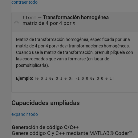
contraer todo
— Transformación homogénea
tform
matriz de 4 por 4 por
n
Matriz de transformación homogénea, especificada por una
matriz de 4 por 4 por
n
de
n
transformaciones homogéneas.
Cuando use la matriz de transformación, premultiplíquela con
las coordenadas que van a formarse (en lugar de
posmultiplicarla).
Ejemplo:
[0 0 1 0; 0 1 0 0; -1 0 0 0; 0 0 0 1]
Capacidades ampliadas
expandir todo
Generación de código C/C++
Genere código C y C++ mediante MATLAB® Coder™.