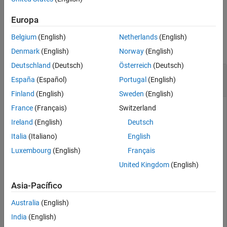
ejemplo
Consulte también
Europa
Ejemplos
Belgium
(English)
Netherlands
(English)
contraer todo
Denmark
(English)
Norway
(English)
Deutschland
(Deutsch)
Österreich
(Deutsch)
Convierte la rotación eje-ángulo a
España
(Español)
Portugal
(English)
transformación homogénea
Finland
(English)
Sweden
(English)
France
(Français)
Switzerland
Ireland
(English)
Deutsch
axang = [1 0 0 pi/2]; 

Italia
(Italiano)
English
tform = axang2tform(axang)
Luxembourg
(English)
Français
United Kingdom
(English)
tform = 
4×4
Asia-Pacífico
    1.0000         0         0         0

         0    0.0000   -1.0000         0

Australia
(English)
         0    1.0000    0.0000         0

         0         0         0    1.0000

India
(English)