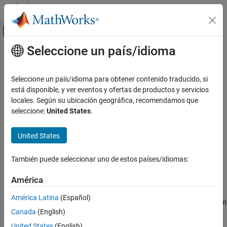
Saltar al contenido
Centro de ayuda de MATLAB
Mostrar/ocultar menú de navegación
Seleccione un país/idioma
Contenido principal
Inicio de Documentación
axang2tform
Robótica y sistemas autónomos
Seleccione un país/idioma para obtener contenido traducido, si
Convierte la rotación eje-ángulo a transformación homogénea
está disponible, y ver eventos y ofertas de productos y servicios
Robotics System Toolbox
locales. Según su ubicación geográfica, recomendamos que
Transformaciones de coordenadas
contraer todo en la página
seleccione:
United States
.
Sintaxis
axang2tform
United States
EN ESTA PÁGINA
tform = axang2tform(axang)
Descripción
Sintaxis
También puede seleccionar uno de estos países/idiomas:
Descripción
convierte una rotación dada en
= axang2tform(
)
tform
axang
Ejemplos
América
forma de eje-ángulo,
, a una matriz de transformación
axang
Argumentos de entrada
homogénea,
. Cuando use la matriz de transformación,
tform
América Latina
(Español)
Argumentos de salida
premultiplíquela con las coordenadas que van a transformarse (en
Canada
(English)
lugar de posmultiplicarla).
Capacidades ampliadas
Historial de versiones
United States
(English)