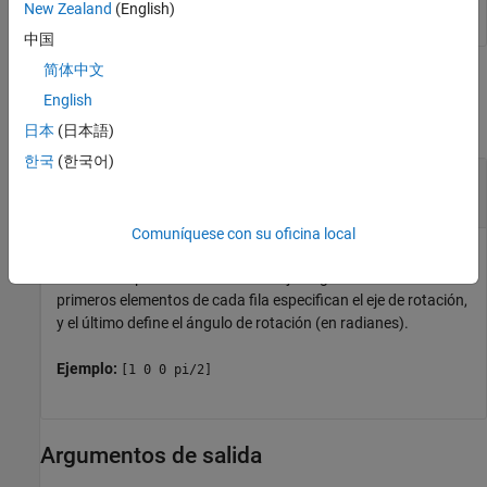
New Zealand
(English)
中国
简体中文
Argumentos de entrada
English
contraer todo
日本
(日本語)
한국
(한국어)
—
Rotación dada como eje-ángulo
axang
matriz de
n
por 4
Comuníquese con su oficina local
Rotación dada en forma de eje-ángulo especificada como una
matriz de
n
por 4 de
n
rotaciones eje-ángulo. Los tres
primeros elementos de cada fila especifican el eje de rotación,
y el último define el ángulo de rotación (en radianes).
Ejemplo:
[1 0 0 pi/2]
Argumentos de salida