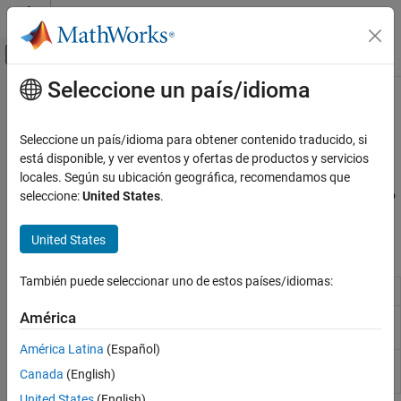
Saltar al contenido
Centro de ayuda de MATLAB
Mostrar/ocultar menú de navegación
Seleccione un país/idioma
Contenido principal
Inicio de Documentación
Operadores lineales
Modelado físico
Seleccione un país/idioma para obtener contenido traducido, si
Bloques que simulan funciones de tiempo continuo para señales
está disponible, y ver eventos y ofertas de productos y servicios
Simscape
físicas
locales. Según su ubicación geográfica, recomendamos que
Bibliotecas de bloques Foundation
Esta biblioteca contiene bloques que simulan funciones de tiempo
seleccione:
United States
.
Manipulación de señales físicas
continuo para señales físicas.
Categoría
United States
Bloques de Simscape
Retardos
También puede seleccionar uno de estos países/idiomas:
Discretos
PS Integrator
Integrate physical signal
Funciones
América
PS State-Space
Implement linear state-space system
Operadores lineales
(Desde R2025a)
Tablas de búsqueda
América Latina
(Español)
PS Transfer
Model low-pass and lead-lag filters
Operadores no lineales
Canada
(English)
Function
Operadores periódicos
United States
(English)