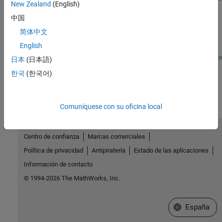
New Zealand
(English)
Heat Sink Using PS State-Space Block
中国
Use the PS State-Space block to model a heat sink in air. The heat
sink represents rods with distributed masses along their lengths.
简体中文
One end of each rod is fixed to a base and undergoes conduction.
English
Heat conducts along the length of each rod. The length of each
rod is also exposed to air and undergoes convection with the air.
Abrir modelo
日本
(日本語)
¿Qué tan útil fue esta traducción?
한국
(한국어)
Comuníquese con su oficina local
Centro de confianza
Marcas comerciales
Política de privacidad
Antipiratería
Estado de las aplicaciones
Información de contacto
© 1994-2026 The MathWorks, Inc.
Seleccione un
España