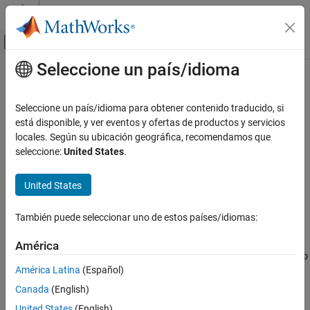
Saltar al contenido
Centro de ayuda de MATLAB
Mostrar/ocultar menú de navegación
Seleccione un país/idioma
Contenido principal
Inicio de Documentación
Mechanical Translational Reference
Modelado físico
Seleccione un país/idioma para obtener contenido traducido, si
Conexión de referencia para puertos mecánicos de traslación
está disponible, y ver eventos y ofertas de productos y servicios
Simscape
locales. Según su ubicación geográfica, recomendamos que
Bibliotecas de bloques Foundation
expandir todo en la página
seleccione:
United States
.
Modelos mecánicos
Bibliotecas:
Elementos de traslación
Simscape / Foundation Library / Mechanical /
United States
Translational Elements
Mechanical Translational Reference
También puede seleccionar uno de estos países/idiomas:
EN ESTA PÁGINA
Descripción
Descripción
América
El bloque
Mechanical Translational Reference
representa un punto
Ejemplos
América Latina
(Español)
de referencia o marco para los puertos mecánicos de traslación.
Puertos
Todos los puertos de traslación que están bien sujetos a la
Canada
(English)
Capacidades ampliadas
estructura deben estar conectados a un bloque
Mechanical
United States
(English)
Historial de versiones