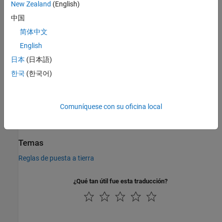
New Zealand
(English)
expandir todo
中国
Generación de código C/C++
简体中文
Genere código C y C++ mediante Simulink® Coder™.
English
日本
(日本語)
Historial de versiones
한국
(한국어)
Introducido en R2007a
Consulte también
Comuníquese con su oficina local
Mechanical Rotational Reference
Temas
Reglas de puesta a tierra
¿Qué tan útil fue esta traducción?