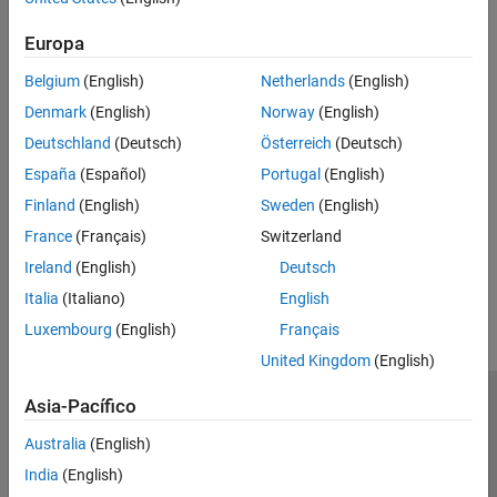
Converting a model or subsystem to code also hides the
original model or subsystem.
Europa
See Also
Belgium
(English)
Netherlands
(English)
Topics
Denmark
(English)
Norway
(English)
Deutschland
(Deutsch)
Österreich
(Deutsch)
About Code Generation from Simscape Models
España
(Español)
Portugal
(English)
Using Code-Related Products and Features
Finland
(English)
Sweden
(English)
How Simscape Code Generation Differs from Simulink
France
(Français)
Switzerland
How useful was this information?
Ireland
(English)
Deutsch
Italia
(Italiano)
English
Luxembourg
(English)
Français
United Kingdom
(English)
Asia-Pacífico
Centro de confianza
Marcas comerciales
Política de privacidad
Antipiratería
Estado de las aplicaciones
Australia
(English)
Información de contacto
India
(English)