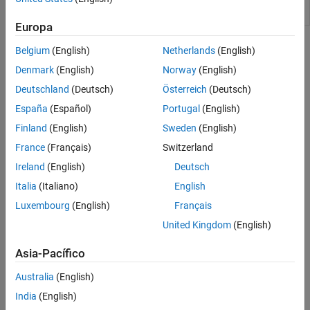
fluid property values
(Desde R2026a)
Europa
Temas
Belgium
(English)
Netherlands
(English)
Denmark
(English)
Norway
(English)
Modeling Thermal Liquid Systems
Steps and guidelines for thermal liquid modeling.
Deutschland
(Deutsch)
Österreich
(Deutsch)
España
(Español)
Portugal
(English)
Thermal Liquid Modeling Framework
Finland
(English)
Sweden
(English)
How blocks and ports represent thermal liquid components and
interactions.
France
(Français)
Switzerland
Ireland
(English)
Deutsch
Heat Transfer in Insulated Oil Pipeline
Italia
(Italiano)
English
Model and simulate an insulated oil pipeline segment.
Luxembourg
(English)
Français
Parameterizing Entrained Air in a Thermal Liquid
United Kingdom
(English)
Common equations for various isothermal liquid models.
Asia-Pacífico
¿Qué tan útil fue esta traducción?
Australia
(English)
India
(English)