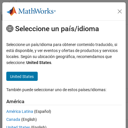
Saltar al contenido
Centro de ayuda de MATLAB
Mostrar/ocultar menú de navegación
Seleccione un país/idioma
Contenido principal
Inicio de Documentación
Utilidades
Modelado físico
Seleccione un país/idioma para obtener contenido traducido, si
Bloques de entornos básicos de líquido térmico que especifican
está disponible, y ver eventos y ofertas de productos y servicios
Simscape
propiedades líquidas
locales. Según su ubicación geográfica, recomendamos que
Bibliotecas de bloques Foundation
El bloque
Thermal Liquid Settings (TL)
permite especificar
seleccione:
United States
.
Modelos de líquido térmico
propiedades de fluido en una red de líquido térmico.
Categoría
United States
Bloques de Simscape
Elementos
También puede seleccionar uno de estos países/idiomas:
Sensores
Thermal Liquid Settings
Physical properties of a thermal
Fuentes
(TL)
liquid
América
Utilidades
Sistemas de líquido térmico
Funciones
América Latina
(Español)
Canada
(English)
Calculate thermal liquid
fluidPropertiesThermalLiquid
United States
(English)