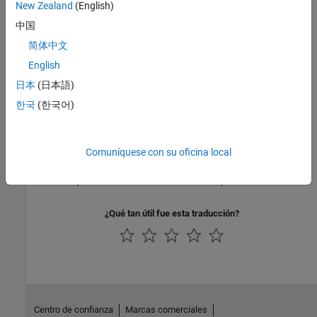
New Zealand
(English)
Modeling Thermal Liquid Systems
中国
Steps and guidelines for thermal liquid modeling.
简体中文
Thermal Liquid Modeling Framework
English
How blocks and ports represent thermal liquid components and
日本
(日本語)
interactions.
한국
(한국어)
Heat Transfer in Insulated Oil Pipeline
Model and simulate an insulated oil pipeline segment.
Comuníquese con su oficina local
Parameterizing Entrained Air in a Thermal Liquid
Common equations for various isothermal liquid models.
¿Qué tan útil fue esta traducción?
Centro de confianza
Marcas comerciales