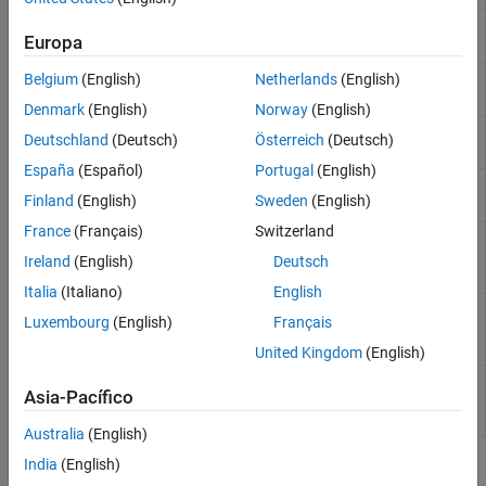
Flow
General resistance in a thermal liquid
Europa
Resistance (TL)
branch
Infinite Flow
Perfectly insulated break in thermal liquid
Belgium
(English)
Netherlands
(English)
Resistance (TL)
network
Denmark
(English)
Norway
(English)
Local
Restriction in flow area in thermal liquid
Deutschland
(Deutsch)
Österreich
(Deutsch)
Restriction (TL)
network
España
(Español)
Portugal
(English)
Pipe (TL)
Rigid conduit for fluid flow in thermal liquid
Finland
(English)
Sweden
(English)
systems
France
(Français)
Switzerland
Reservoir (TL)
Boundary conditions for thermal liquid
network at constant or time-varying
Ireland
(English)
Deutsch
pressure and temperature
Italia
(Italiano)
English
Rotational
Interface between thermal liquid and
Luxembourg
(English)
Français
Mechanical
mechanical rotational networks
Converter (TL)
United Kingdom
(English)
Translational
Interface between thermal liquid and
Asia-Pacífico
Mechanical
mechanical translational networks
Converter (TL)
Australia
(English)
India
(English)
Temas