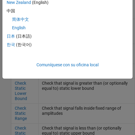
New Zealand
(English)
Check
Check that signal falls inside range of
Dynamic
amplitudes that varies from time step to time
中国
Range
step
简体中文
Check
Check that one signal is always greater than
English
Dynamic
another signal
Upper
日本
(日本語)
Bound
한국
(한국어)
Check
Check that input signal has specified resolution
Input
Resolution
Comuníquese con su oficina local
Check
Check that gap exists in signal's range of
Static Gap
amplitudes
Check
Check that signal is greater than (or optionally
Static
equal to) static lower bound
Lower
Bound
Check
Check that signal falls inside fixed range of
Static
amplitudes
Range
Check
Check that signal is less than (or optionally
Static
equal to) static upper bound