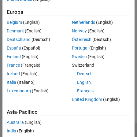
Ons
.)
Europa
Herramientas de software comercial de terceros. Estos
productos de software mantienen una o más interfaces
Belgium
(English)
Netherlands
(English)
nativas que funcionan con Simulink. Para obtener más
Denmark
(English)
Norway
(English)
información, consulte
Productos de terceros
.
Deutschland
(Deutsch)
Österreich
(Deutsch)
Temas
España
(Español)
Portugal
(English)
Finland
(English)
Sweden
(English)
Simulink Community and Connection Partner Program
France
(Français)
Switzerland
Simulink supports the integration of multiple third-party
functionalities, including apps, models, and toolboxes, from the
Ireland
(English)
Deutsch
Simulink community and commercial software tools.
Italia
(Italiano)
English
Luxembourg
(English)
Français
¿Qué tan útil fue esta traducción?
United Kingdom
(English)
Asia-Pacífico
Australia
(English)
India
(English)
Centro de confianza
Marcas comerciales