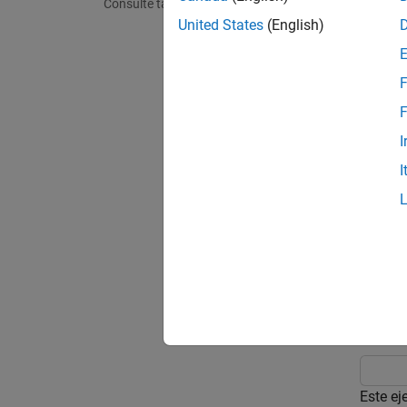
Consulte también
arquite
United States
(English)
Un perf
propied
F
arquite
F
Para o
I
I
Para ob
Compos
Este ej
tutoria
perfil 
Model
Este ej