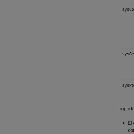
sysCo
sysGe
sysPo
Importa
El
c