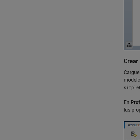
Crear 
Cargue 
model
simple
En
Prof
las pro