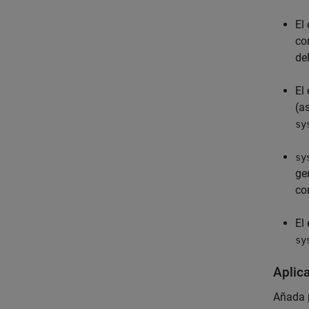
El
co
de
El
(a
sy
sy
ge
co
El
sy
Aplic
Añada p