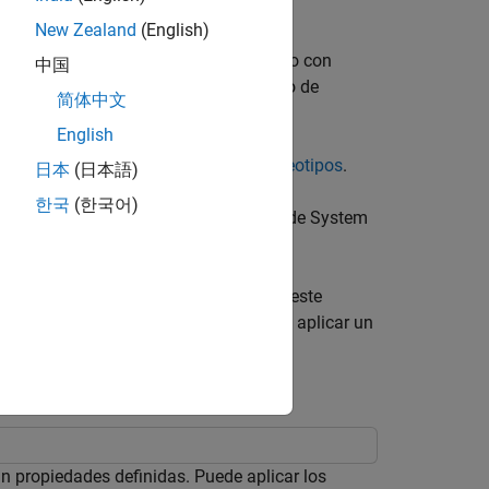
New Zealand
(English)
un conjunto de estereotipos de elemento con
中国
finiciones de estereotipos en un modelo de
简体中文
un diccionario de datos.
English
o de arquitectura con perfiles y estereotipos
.
日本
(日本語)
한국
(한국어)
 de sistemas basada en modelos dentro de System
e arquitectura
.
coste de las partes que lo forman. En este
ación, se sigue un flujo de trabajo para aplicar un
establecen sus valores de propiedades.
n propiedades definidas. Puede aplicar los