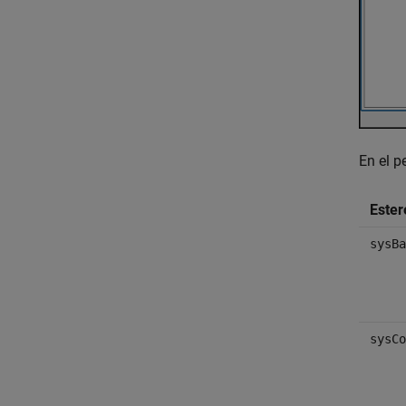
En el p
Ester
sysBa
sysCo