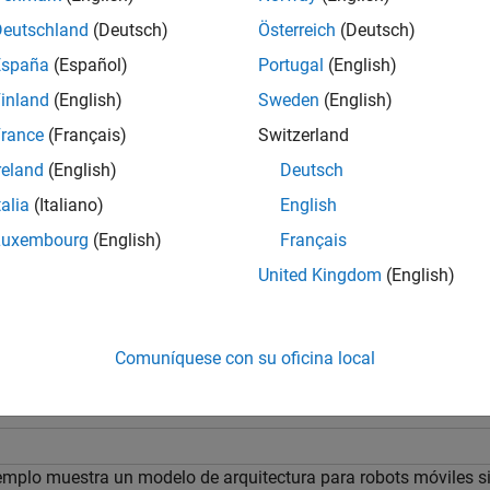
ctura.
Deutschland
(Deutsch)
Österreich
(Deutsch)
il es un archivo XML separado que contiene la estructura para 
España
(Español)
Portugal
(English)
ades personalizadas. Utilice los perfiles como plantilla para de
inland
(English)
Sweden
(English)
ctura, un conjunto de requisitos, un conjunto de asignaciones o 
rance
(Français)
Switzerland
btener más información, consulte
Ampliar el lenguaje de modelad
reland
(English)
Deutsch
talia
(Italiano)
English
tener más información sobre el flujo de trabajo de ingeniería
Luxembourg
(English)
Français
er™, consulte
Componer y analizar sistemas usando modelos d
United Kingdom
(English)
emplo mostrará cómo calcular el coste total del sistema dado el 
l, se usa un modelo de arquitectura móvil sin un perfil. A continu
y, después, se aplican estereotipos a elementos del modelo y se 
Comuníquese con su oficina local
o de arquitectura para robots móviles
emplo muestra un modelo de arquitectura para robots móviles si