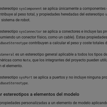
 estereotipo
se aplica únicamente a componentes 
sysComponent
ntribuye al peso total, y propiedades heredadas del estereotipo
s
l sistema de robot.
 estereotipo
se aplica a conectores e incluye las 
sysConnector
sumiendo un conector físico, como un cable). Estas propiedades
contribuyen a calcular el peso y coste totales d
sBaseStereotype
es un estereotipo general aplicable a todos los tipos 
sGeneral
néricas como
, que los integrantes del proyecto pueden util
Note
n el elemento.
 estereotipo
se aplica a puertos y no incluye ninguna pr
sysPort
.
sBaseStereotype
ar estereotipos a elementos del modelo
ropiedades personalizadas a un elemento de modelo aplicando 