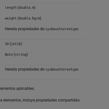
(
,
)
length
double
m
(
, k
)
weight
double
g/m
Hereda propiedades de
sysBaseStereotype
(
)
ID
int16
(
)
Note
string
Hereda propiedades de
sysBaseStereotype
elementos aplicables.
s de elementos, incluye propiedades compartidas