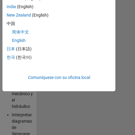
un sistema
India
(English)
multidominio en
New Zealand
(English)
el entorno de
®
中国
Simulink
con
Simscape™.
简体中文
Temas
English
incluidos:
日本
(日本語)
Crear
modelos en
한국
(한국어)
varios
dominios
físicos,
Comuníquese con su oficina local
como el
eléctrico, el
mecánico y
el
hidráulico
Interpretar
diagramas
de
Simscape