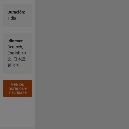
Duración:
1 día
Idiomas:
Deutsch,
English, 中
文, 日本語,
한국어
Vea los
horarios e
inscríbase