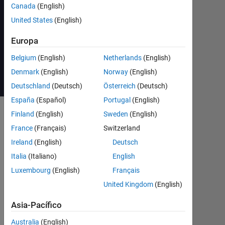
Simscape
Canada
(English)
United States
(English)
Vea los
Europa
horarios e
inscríbase
Belgium
(English)
Netherlands
(English)
Denmark
(English)
Norway
(English)
Deutschland
(Deutsch)
Österreich
(Deutsch)
España
(Español)
Portugal
(English)
Finland
(English)
Sweden
(English)
Detalles
France
(Français)
Switzerland
del curso
Ireland
(English)
Deutsch
Italia
(Italiano)
English
Este curso se
centra en el
Luxembourg
(English)
Français
modelado de
United Kingdom
(English)
sistemas en
varios dominios
Asia-Pacífico
físicos y su
Australia
(English)
combinación en