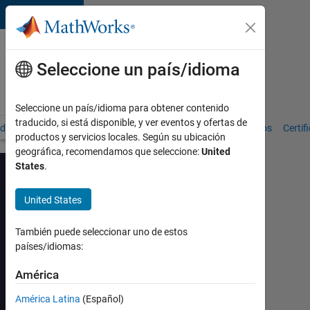
Saltar al contenido
Formación
en
Seleccione un país/idioma
MATLAB y
Simulink
Seleccione un país/idioma para obtener contenido
traducido, si está disponible, y ver eventos y ofertas de
 del programa de formación
Búsqueda de cursos
Mis cursos
Certif
productos y servicios locales. Según su ubicación
geográfica, recomendamos que seleccione:
United
States
.
United States
Modelado
de
También puede seleccionar uno de estos
países/idiomas:
Sistemas
Físicos
América
con
América Latina
(Español)