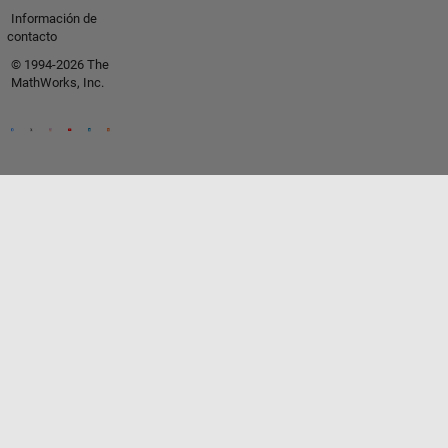
Información de
contacto
© 1994-2026 The
MathWorks, Inc.