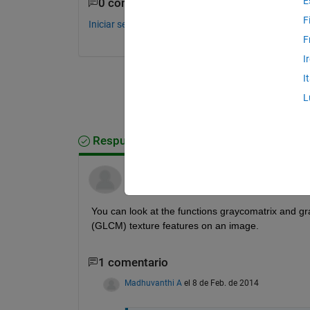
E
0 comentarios
F
Iniciar sesión para comentar.
F
I
I
L
Respuesta aceptada
Spandan Tiwari
el 8 de Feb. de 2014
You can look at the functions graycomatrix and g
(GLCM) texture features on an image.
1 comentario
Madhuvanthi A
el 8 de Feb. de 2014