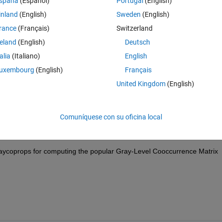
spaña
(Español)
Portugal
(English)
inland
(English)
Sweden
(English)
rance
(Français)
Switzerland
reland
(English)
Deutsch
Iniciar sesión para responder a esta 
talia
(Italiano)
English
uxembourg
(English)
Français
Compartir
Iniciar sesión para seguir la 
United Kingdom
(English)
Comuníquese con su oficina local
0 votos
raycoprops for computing the popular Gray-Level Cooccurrence Matrix 