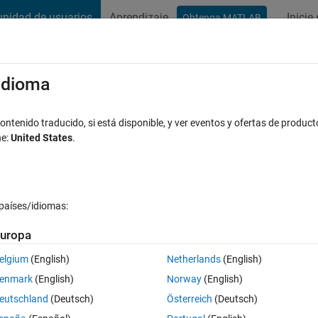
nidad de usuarios
Aprendizaje
Inicie
Obtenga MATLAB
t Playground
Conversaciones
Competiciones
Blogs
Publicac
xaminar
Preguntas frecuentes sobre MATLAB
Más
/idioma
xture analysis
ntenido traducido, si está disponible, y ver eventos y ofertas de product
ne:
United States
.
Respuesta aceptada
Actualizado a las 8 Feb. 2014
países/idiomas:
uropa
elgium
(English)
Netherlands
(English)
0 votos
enmark
(English)
Norway
(English)
naylsis.
eutschland
(Deutsch)
Österreich
(Deutsch)