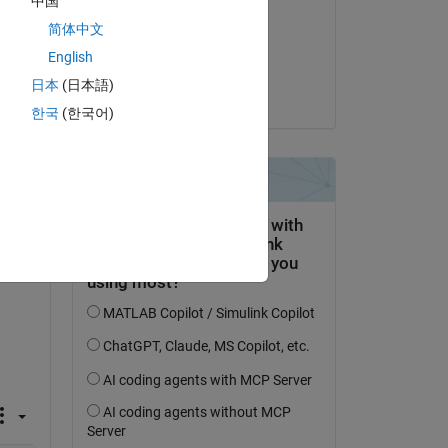
中国
Madhuvanthi A
简体中文
el 8 de Feb. de 2014
English
Aceptada:
日本
(日本語)
Spandan Tiwari
pregunta.
한국
(한국어)
actividad