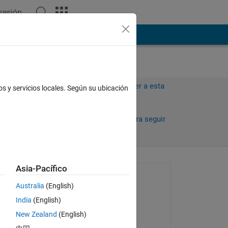
 sesión
ión
Más
Iniciar sesión para responder a esta
os y servicios locales. Según su ubicación
pregunta.
Compartir
Iniciar sesión para seguir
la actividad
Asia-Pacífico
Preguntada:
Australia
(English)
Madhuvanthi A
India
(English)
el 8 de Feb. de 2014
New Zealand
(English)
Comentada: