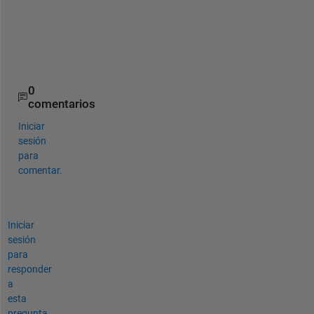
a
v
e
e
n
0
comentarios
Iniciar
sesión
para
comentar.
Iniciar
sesión
para
responder
a
esta
pregunta.