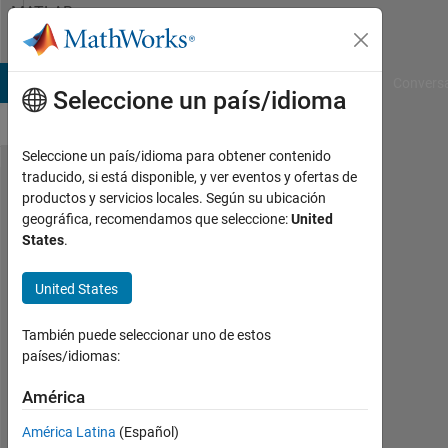
Saltar al contenido
MATLAB
Answers
B Answers
File Exchange
Cody
AI Chat Playground
Convers
Seleccione un país/idioma
Seleccione un país/idioma para obtener contenido
traducido, si está disponible, y ver eventos y ofertas de
Difference
productos y servicios locales. Según su ubicación
geográfica, recomendamos que seleccione:
United
between
States
.
Simulink
Coder,
United States
Embedded
También puede seleccionar uno de estos
Coder and
países/idiomas:
Matlab
América
Coder
América Latina
(Español)