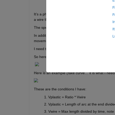
E
F
It’s a physical problem, I have a plastic pipe coming
F
a wire that is coming out below.
I
The speed of the output of the plastic pipe and of 
I
In addition to that there is a point I need the curve
L
movement should be on the X axis.
I need to model how the ending point of the plastic
So here is the starting schema:
Here is an example (fake curve… it is what I need 
These are the conditions I have:
V
plastic
 = Ratio * V
wire
V
plastic
 = Length of arc at the end divide
V
wire
 = Max length divided by time, note t