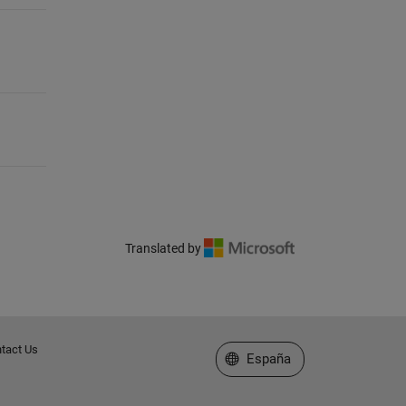
Translated by
tact Us
Seleccione un país/idioma
España