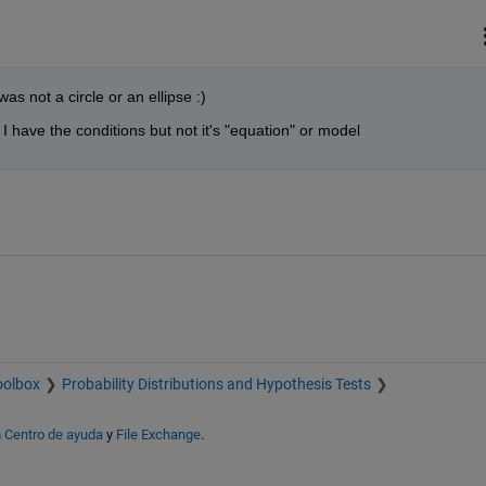
was not a circle or an ellipse :)
. I have the conditions but not it's "equation" or model
oolbox
Probability Distributions and Hypothesis Tests
n
Centro de ayuda
y
File Exchange
.