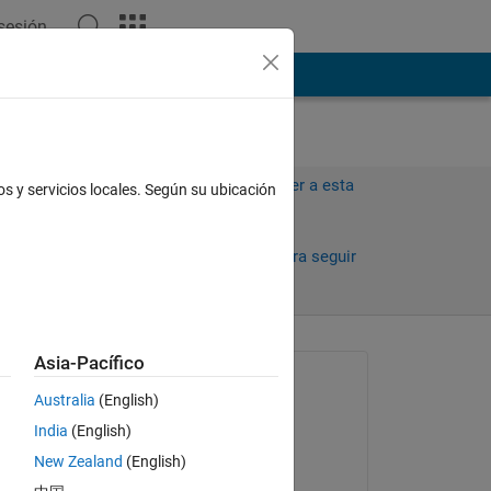
 sesión
ión
Más
Iniciar sesión para responder a esta
os y servicios locales. Según su ubicación
pregunta.
Compartir
Iniciar sesión para seguir
la actividad
Asia-Pacífico
Preguntada:
Australia
(English)
Massimo Savazzi
India
(English)
el 25 de Ag. de 2021
New Zealand
(English)
Comentada: