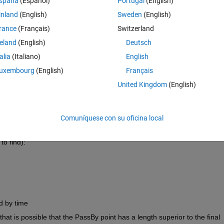
spaña
(Español)
Portugal
(English)
inland
(English)
Sweden
(English)
 out vertically from an inlet. At the same time the end of the pipe is tied
rance
(Français)
Switzerland
reland
(English)
Deutsch
the wire is proportional and fixed: V
plastic
 = Ratio * V
wire
.
talia
(Italiano)
English
 to pass by at a certain time as well as the end point at the end of the 
uxembourg
(English)
Français
United Kingdom
(English)
 tube will evolve through time.
Comuníquese con su oficina local
to find):
d by time
hat is possible that the PassBy point has a length superior to the final 