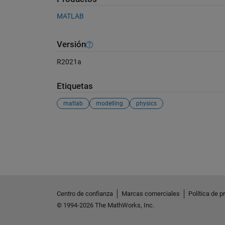
MATLAB
Versión
R2021a
Etiquetas
matlab
modelling
physics
Ver también
Centro de confianza
Marcas comerciales
Política de p
© 1994-2026 The MathWorks, Inc.