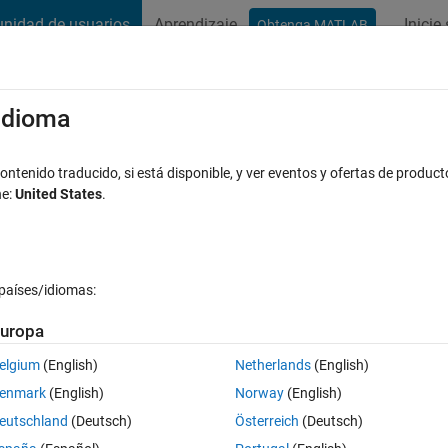
nidad de usuarios
Aprendizaje
Inicie
Obtenga MATLAB
t Playground
Conversaciones
Competiciones
Blogs
Publicac
xaminar
Preguntas frecuentes sobre MATLAB
Más
/idioma
lem in Matlab
ntenido traducido, si está disponible, y ver eventos y ofertas de product
ne:
United States
.
Actualizado a las 25 Ag. 2021
a
6 Visualizaciones (30 días)
países/idiomas:
uropa
elgium
(English)
Netherlands
(English)
0 votos
enmark
(English)
Norway
(English)
eutschland
(Deutsch)
Österreich
(Deutsch)
 anyone can help me :)