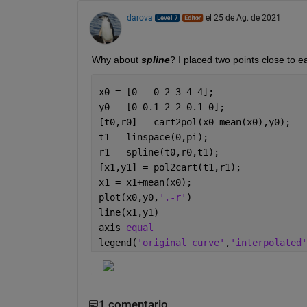
darova
el 25 de Ag. de 2021
Why about 
spline
? I placed two points close to 
x0 = [0   0 2 3 4 4];                 
y0 = [0 0.1 2 2 0.1 0];
[t0,r0] = cart2pol(x0-mean(x0),y0);   
t1 = linspace(0,pi);                  
r1 = spline(t0,r0,t1);                
[x1,y1] = pol2cart(t1,r1);            
x1 = x1+mean(x0);                     
plot(x0,y0,
'.-r'
)
line(x1,y1)
axis 
equal
legend(
'original curve'
,
'interpolated'
1 comentario