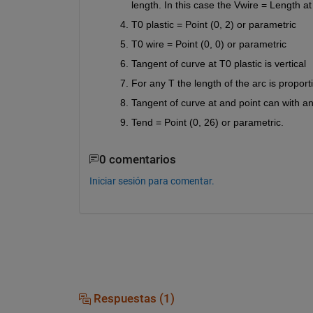
length. In this case the V
wire
 = Length a
T
0 plastic
 = Point (0, 2) or parametric
T
0 wire
 = Point (0, 0) or parametric
Tangent of curve at T
0 plastic
 is vertical 
For any T the length of the arc is proporti
Tangent of curve at and point can with any
T
end
 = Point (0, 26) or parametric.
0 comentarios
Iniciar sesión para comentar.
Respuestas (1)