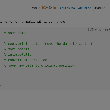
Ran in:
0 votos
Abrir en MATLAB Online
each other to manipulate with tangent angle
Theme
  
% some data
  
% ceonvert to polar (move the data to center)
  
% more points
  
% interpolation
  
% convert ot cartesian
  
% move new data to original position
)