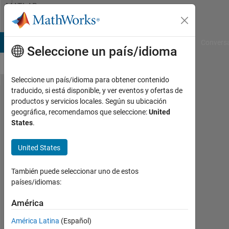
Saltar al contenido
MATLAB
Answers
B Answers
File Exchange
Cody
AI Chat Playground
Convers
Seleccione un país/idioma
Seleccione un país/idioma para obtener contenido
traducido, si está disponible, y ver eventos y ofertas de
how to create
productos y servicios locales. Según su ubicación
geográfica, recomendamos que seleccione:
United
and load a
States
.
fixed image
file
United States
,georeference
También puede seleccionar uno de estos
this image
países/idiomas:
and use it as
América
a basemap to
create a
América Latina
(Español)