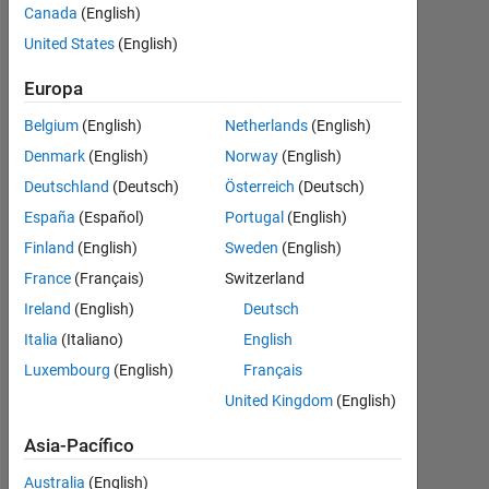
movie of a
Canada
(English)
fixed
United States
(English)
geographic
Europa
scene with a
Belgium
(English)
Netherlands
(English)
changing
Denmark
(English)
Norway
(English)
overlay
Deutschland
(Deutsch)
Österreich
(Deutsch)
España
(Español)
Portugal
(English)
Stephen
Finland
(English)
Sweden
(English)
Forczyk
France
(Français)
Switzerland
29
Sept.
Ireland
(English)
Deutsch
2021
Italia
(Italiano)
English
0
Luxembourg
(English)
Français
Respuestas
United Kingdom
(English)
Actualizado
Asia-Pacífico
a las 29
Sept. 2021
Australia
(English)