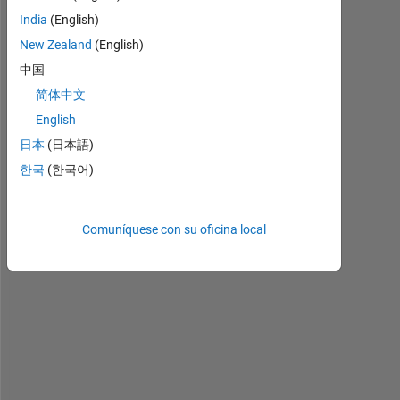
India
(English)
Abb73at42.xlsx
New Zealand
(English)
中国
H
简体中文
e
English
l
日本
(日本語)
l
o 
한국
(한국어)
e
v
e
Comuníquese con su oficina local
r
y
o
n
e
,
I 