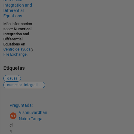
Integration and
Differential
Equations
Más información
sobre
Numerical
Integration and
Differential
Equations
en
Centro de ayuda
y
File Exchange
.
Etiquetas
gauss
numerical integration
Ver también
Preguntada:
Vishnuvardhan
Naidu Tanga
el
4