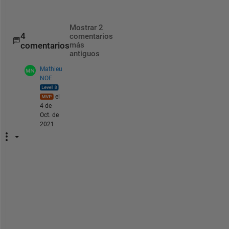
,
Mostrar 2
4
comentarios
comentarios
más
antiguos
Mathieu
NOE
el
4 de
Oct. de
2021
h
e
l
l
o 
a