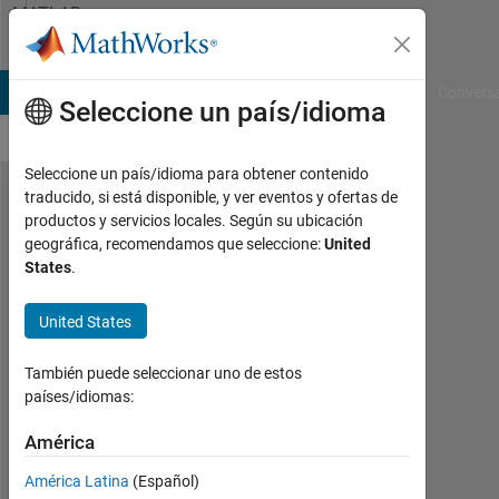
Saltar al contenido
MATLAB
Answers
B Answers
File Exchange
Cody
AI Chat Playground
Convers
Seleccione un país/idioma
Seleccione un país/idioma para obtener contenido
traducido, si está disponible, y ver eventos y ofertas de
How to do
productos y servicios locales. Según su ubicación
geográfica, recomendamos que seleccione:
United
numerical
States
.
integration
using
United States
gauss
También puede seleccionar uno de estos
from excel
países/idiomas:
data?
América
Vishnuvardhan
América Latina
(Español)