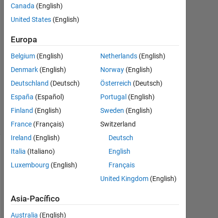
Naidu Tanga
Canada
(English)
4
United States
(English)
Oct.
2021
Europa
0
Respuestas
Belgium
(English)
Netherlands
(English)
Denmark
(English)
Norway
(English)
Actualizado
Deutschland
(Deutsch)
Österreich
(Deutsch)
a las 5 Oct.
España
(Español)
Portugal
(English)
2021
20 Visualizaciones
Finland
(English)
Sweden
(English)
(30 días)
France
(Français)
Switzerland
Ireland
(English)
Deutsch
Italia
(Italiano)
English
Mostrar
Luxembourg
(English)
Français
comentarios
más
United Kingdom
(English)
antiguos
Asia-Pacífico
Australia
(English)