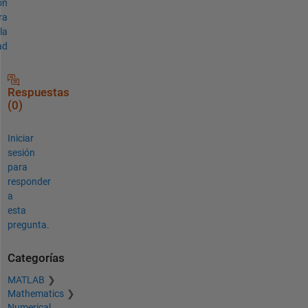
ón
ra
la
ad
Respuestas
(0)
Iniciar
sesión
para
responder
a
esta
pregunta.
Categorías
MATLAB
Mathematics
Numerical