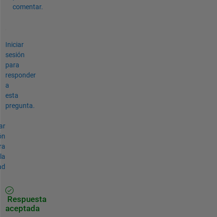
comentar.
Iniciar
sesión
para
responder
a
esta
pregunta.
ar
ón
ra
la
ad
Respuesta
aceptada