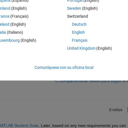
spaña
(Español)
Portugal
(English)
inland
(English)
Sweden
(English)
rance
(Français)
Switzerland
reland
(English)
Deutsch
talia
(Italiano)
English
uxembourg
(English)
Français
United Kingdom
(English)
Comuníquese con su oficina local
Iniciar sesión para responder a esta 
Compartir
Iniciar sesión para seguir la 
0 votos
ATLAB Student Suite
. Later, based on any new requirements you can 