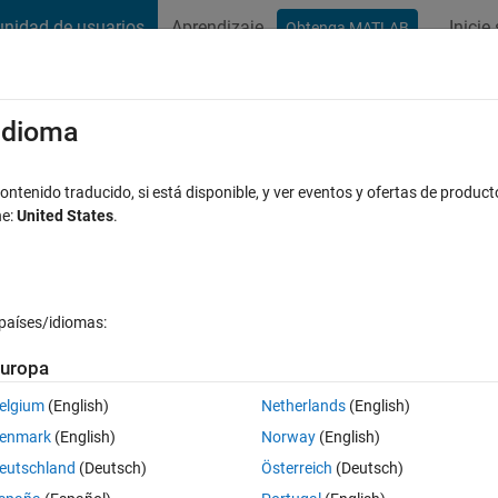
nidad de usuarios
Aprendizaje
Inicie
Obtenga MATLAB
t Playground
Conversaciones
Competiciones
Blogs
Publicac
xaminar
Preguntas frecuentes sobre MATLAB
Más
/idioma
ntenido traducido, si está disponible, y ver eventos y ofertas de product
ne:
United States
.
Actualizado a las 26 Nov. 2021
ta
27 Visualizaciones (30 días)
países/idiomas:
uropa
elgium
(English)
Netherlands
(English)
0 votos
enmark
(English)
Norway
(English)
 engineering?
eutschland
(Deutsch)
Österreich
(Deutsch)