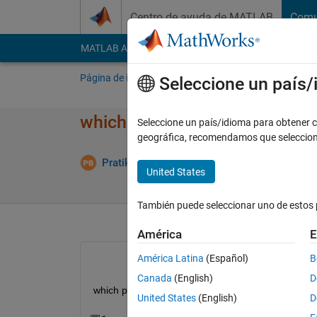
Saltar al contenido
Centro de ayuda de MATLAB
Comu
MATLAB Answers
File Exchange
Cody
AI Cha
Página de inicio
Preguntar
Responder
E
Seleccione un país
which product should i install
Seleccione un país/idioma para obtener co
geográfica, recomendamos que seleccio
Pratik Bangadkar
15 Nov. 2021
1 Respues
United States
También puede seleccionar uno de estos 
América
E
América Latina
(Español)
B
Canada
(English)
D
which product should i install for instrumentation
United States
(English)
D