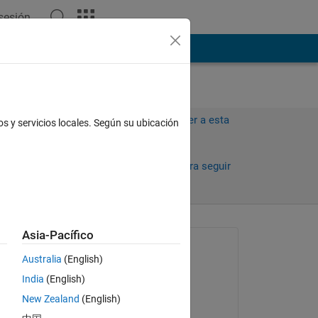
 sesión
ión
Más
Iniciar sesión para responder a esta
os y servicios locales. Según su ubicación
pregunta.
Compartir
Iniciar sesión para seguir
la actividad
Asia-Pacífico
Preguntada:
Australia
(English)
Pratik Bangadkar
India
(English)
el 15 de Nov. de 2021
New Zealand
(English)
Comentada: