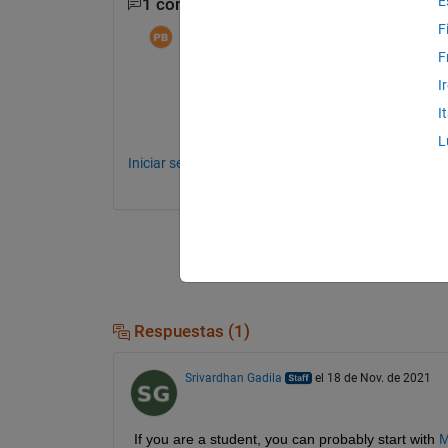
E
1 comentario
F
Pratik Bangadkar
el 26 de Nov. de 2021
F
I
thank you
I
L
Iniciar sesión para comentar.
Respuestas (1)
Srivardhan Gadila
el 18 de Nov. de 2021
If you are a student, you can probably start with 
M