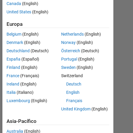
1
Canada
(English)
Respuesta
United States
(English)
Actualizado
Europa
a las 3 Dic.
Belgium
(English)
Netherlands
(English)
2021
7 Visualizaciones
Denmark
(English)
Norway
(English)
(30 días)
Deutschland
(Deutsch)
Österreich
(Deutsch)
España
(Español)
Portugal
(English)
Finland
(English)
Sweden
(English)
France
(Français)
Switzerland
Ireland
(English)
Deutsch
Italia
(Italiano)
English
Luxembourg
(English)
Français
United Kingdom
(English)
Asia-Pacífico
I 
Australia
(English)