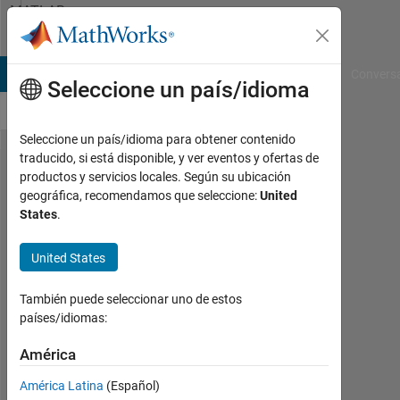
Saltar al contenido
MATLAB
Answers
B Answers
File Exchange
Cody
AI Chat Playground
Convers
Seleccione un país/idioma
Seleccione un país/idioma para obtener contenido
traducido, si está disponible, y ver eventos y ofertas de
MATLABGUI
productos y servicios locales. Según su ubicación
geográfica, recomendamos que seleccione:
United
i'm using
States
.
with ROS is
not work
United States
También puede seleccionar uno de estos
Ken
países/idiomas:
Kishibe
25
América
Nov.
2021
América Latina
(Español)