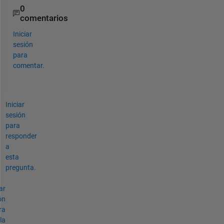
0
comentarios
Iniciar
sesión
para
comentar.
Iniciar
sesión
para
responder
a
esta
pregunta.
ar
ón
ra
la