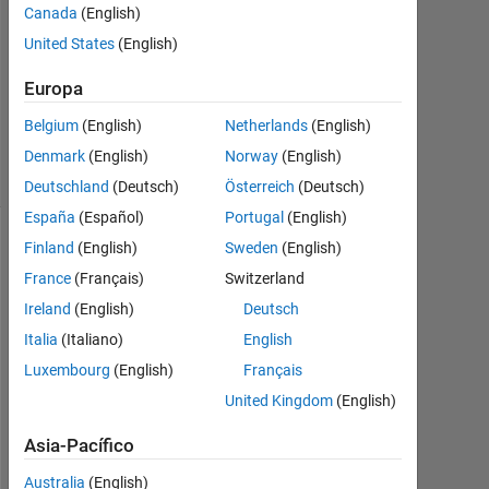
1
Canada
(English)
Respuesta
United States
(English)
Actualizado
Europa
a las 20
Belgium
(English)
Netherlands
(English)
Dic. 2024
18 Visualizaciones
Denmark
(English)
Norway
(English)
(30 días)
Deutschland
(Deutsch)
Österreich
(Deutsch)
España
(Español)
Portugal
(English)
Finland
(English)
Sweden
(English)
France
(Français)
Switzerland
Ireland
(English)
Deutsch
Italia
(Italiano)
English
Luxembourg
(English)
Français
United Kingdom
(English)
h
Asia-Pacífico
o
w 
Australia
(English)