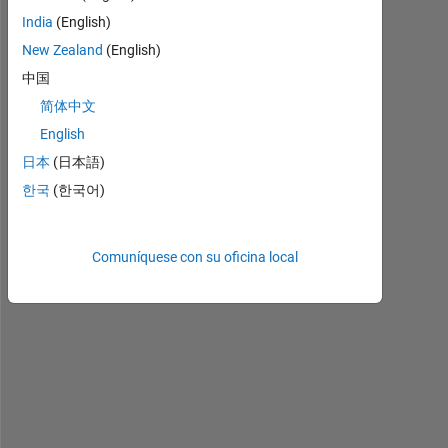
t
India
(English)
o 
New Zealand
(English)
l
o
中国
a
简体中文
d 
English
a 
.
日本
(日本語)
n
한국
(한국어)
p
y 
v
Comuníquese con su oficina local
a
r
i
a
b
l
e 
o
r 