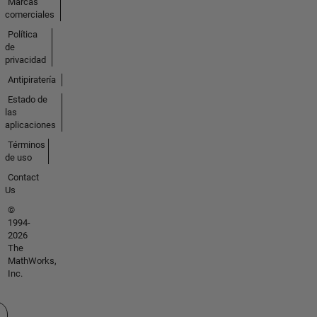
Marcas
comerciales
Política
de
privacidad
Antipiratería
Estado de
las
aplicaciones
Términos
de uso
Contact
Us
©
1994-
2026
The
MathWorks,
Inc.
cione un país/idioma