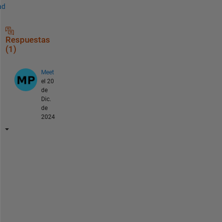
ad
Respuestas
(1)
Meet
el 20
de
Dic.
de
2024
H
i 
J
o
y
d