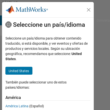
Saltar al contenido
MATLAB
Answers
B Answers
File Exchange
Cody
AI Chat Playground
Convers
Seleccione un país/idioma
Seleccione un país/idioma para obtener contenido
traducido, si está disponible, y ver eventos y ofertas de
python
productos y servicios locales. Según su ubicación
geográfica, recomendamos que seleccione:
United
variable
States
.
in
matlab
United States
También puede seleccionar uno de estos
Joydeb
países/idiomas:
Saha
7
América
Feb.
2022
América Latina
(Español)