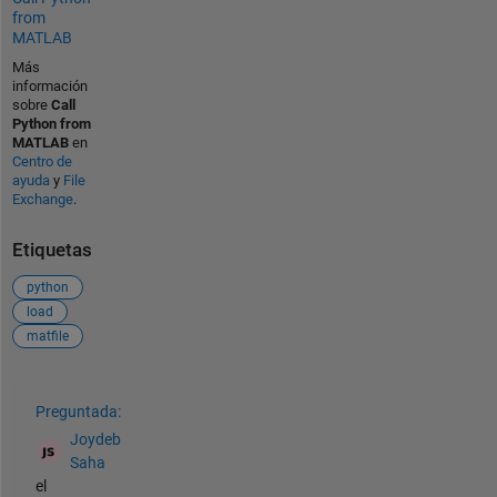
from
MATLAB
Más
información
sobre
Call
Python from
MATLAB
en
Centro de
ayuda
y
File
Exchange
.
Etiquetas
python
load
matfile
Ver también
Preguntada:
Joydeb
Saha
el