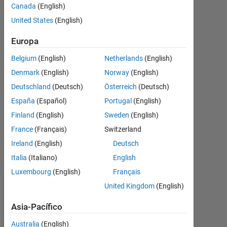
Sun
Canada
(English)
1
United States
(English)
Abr.
2022
Europa
1
Respuesta
Belgium
(English)
Netherlands
(English)
Denmark
(English)
Norway
(English)
Respuesta
Deutschland
(Deutsch)
Österreich
(Deutsch)
aceptada
España
(Español)
Portugal
(English)
Actualizado
Finland
(English)
Sweden
(English)
a las 1 Abr.
France
(Français)
Switzerland
2022
Ireland
(English)
Deutsch
4 Visualizaciones
Italia
(Italiano)
English
(30 días)
Luxembourg
(English)
Français
United Kingdom
(English)
Asia-Pacífico
Australia
(English)