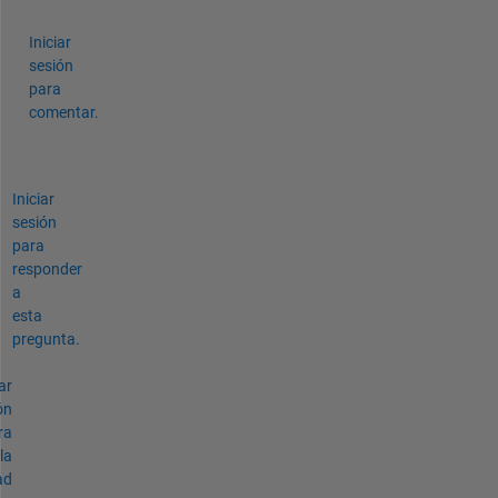
Iniciar
sesión
para
comentar.
Iniciar
sesión
para
responder
a
esta
pregunta.
ar
ón
ra
la
ad