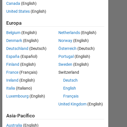
sample
Canada
(English)
to avoid
United States
(English)
having
Europa
same
Belgium
(English)
Netherlands
(English)
sample in
Denmark
(English)
Norway
(English)
train and
Deutschland
(Deutsch)
Österreich
(Deutsch)
test set
España
(Español)
Portugal
(English)
Finland
(English)
Sweden
(English)
NCA
France
(Français)
Switzerland
1
Ireland
(English)
Deutsch
Abr.
Italia
(Italiano)
English
2022
1
Luxembourg
(English)
Français
Respuesta
United Kingdom
(English)
Respuesta
Asia-Pacífico
aceptada
Australia
(English)