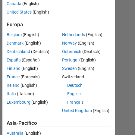
Respuestas
Canada
(English)
United States
(English)
Respuesta
aceptada
Europa
Belgium
(English)
Netherlands
(English)
Actualizado
a las 20
Denmark
(English)
Norway
(English)
Abr. 2020
Deutschland
(Deutsch)
Österreich
(Deutsch)
32 Visualizaciones
España
(Español)
Portugal
(English)
(30 días)
Finland
(English)
Sweden
(English)
France
(Français)
Switzerland
Mostrar
Ireland
(English)
Deutsch
comentarios
Italia
(Italiano)
English
más
Luxembourg
(English)
Français
antiguos
United Kingdom
(English)
Asia-Pacífico
function 
[Q,R]=QRfactor(A)
Australia
(English)