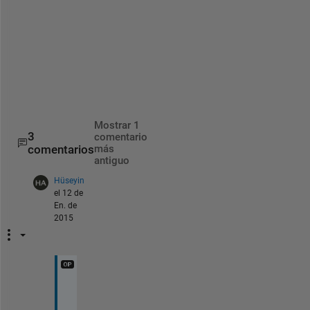
T
i
t
u
s
Mostrar 1
3
comentario
comentarios
más
antiguo
Hüseyin
el 12 de
En. de
2015
I 
k