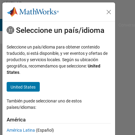
Saltar al contenido
MATLAB
Answers
B Answers
File Exchange
Cody
AI Chat Playground
Convers
Seleccione un país/idioma
Seleccione un país/idioma para obtener contenido
traducido, si está disponible, y ver eventos y ofertas de
QR Factorization
productos y servicios locales. Según su ubicación
geográfica, recomendamos que seleccione:
United
Using
States
.
Householder
Transformations
United States
También puede seleccionar uno de estos
Hüseyin
países/idiomas:
12
En.
América
2015
América Latina
(Español)
3