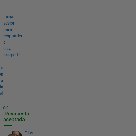
Iniciar
sesión
para
responder
a
esta
pregunta.
ar
ón
ra
la
ad
Respuesta
aceptada
Titus