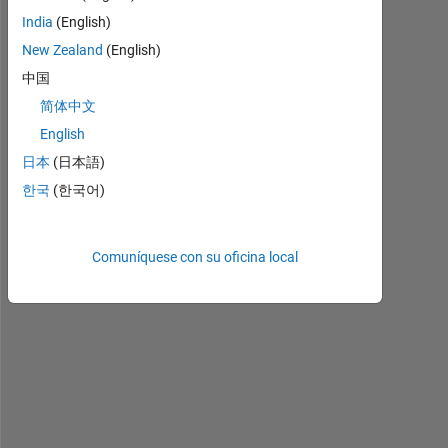
[m,n]=size(A);
India
(English)
R=A; 
%Start with R=A
New Zealand
(English)
Q=eye(m); 
%Set Q as the identity matrix
for 
k=1:m-1
中国
x=zeros(m,1);
简体中文
x(k:m,1)=R(k:m,k);
English
g=norm(x);
v=x; v(k)=x(k)+g;
日本
(日本語)
%Orthogonal transformation matrix that eliminates o
한국
(한국어)
%below the diagonal of the matrix it is post-multip
s=norm(v);
if 
s~=0, w=v/s; u=2*R'*w;
Comuníquese con su oficina local
R=R-w*u'; 
%Product HR
Q=Q-2*Q*w*w'; 
%Product QR
end
end
f
o
r 
A