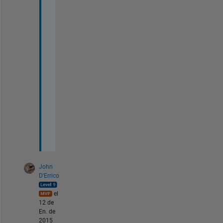
e
s 
[
Q
,
R
]
=
q
r
(
A
)
John
D'Errico
el
12 de
En. de
2015