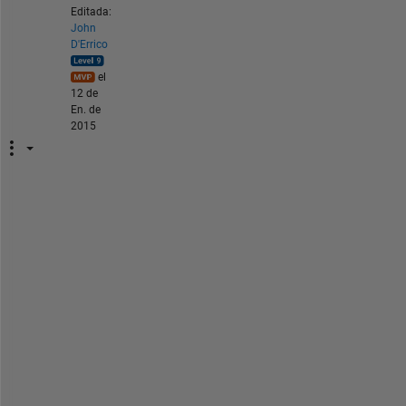
Editada:
John
D'Errico
el
12 de
En. de
2015
Y
o
u 
a
r
e 
n
o
t 
l
i