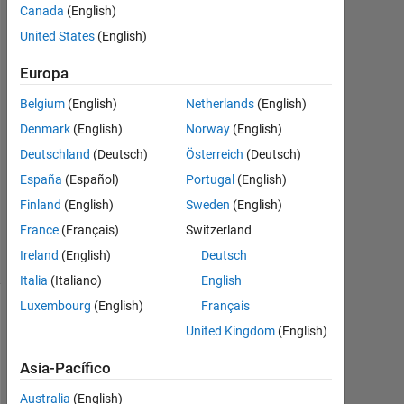
Canada
(English)
Jun.
United States
(English)
2022
1
Europa
Respuesta
Belgium
(English)
Netherlands
(English)
Respuesta
Denmark
(English)
Norway
(English)
aceptada
Deutschland
(Deutsch)
Österreich
(Deutsch)
Actualizado
España
(Español)
Portugal
(English)
a las 26
Finland
(English)
Sweden
(English)
Sept. 2023
France
(Français)
Switzerland
41 Visualizaciones
Ireland
(English)
Deutsch
(30 días)
Italia
(Italiano)
English
Luxembourg
(English)
Français
United Kingdom
(English)
Asia-Pacífico
Australia
(English)