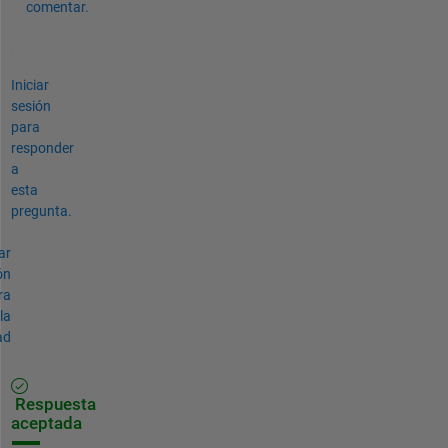
comentar.
Iniciar
sesión
para
responder
a
esta
pregunta.
ar
ón
ra
la
ad
Respuesta
aceptada