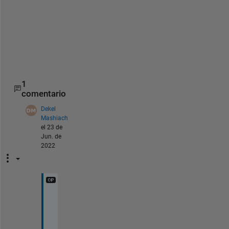
I
m
a
g
e
.
1
comentario
Dekel
Mashiach
el 23 de
Jun. de
2022
I 
u
s