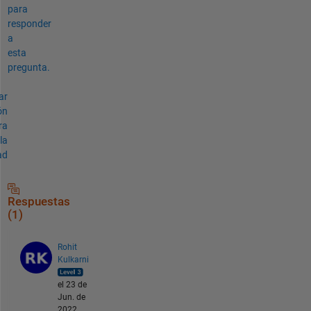
para
responder
a
esta
pregunta.
ar
ón
ra
la
ad
Respuestas
(1)
Rohit
Kulkarni
el 23 de
Jun. de
2022