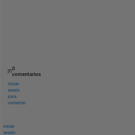
c
a
n 
h
e
l
p
.
.
0
comentarios
Iniciar
sesión
para
comentar.
Iniciar
sesión