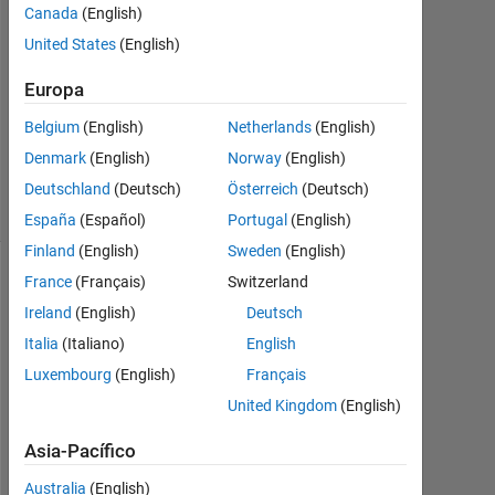
Canada
(English)
2022
1
United States
(English)
Respuesta
Europa
Actualizado
Belgium
(English)
Netherlands
(English)
a las 23
Denmark
(English)
Norway
(English)
Jun. 2022
41 Visualizaciones
Deutschland
(Deutsch)
Österreich
(Deutsch)
(30 días)
España
(Español)
Portugal
(English)
Finland
(English)
Sweden
(English)
France
(Français)
Switzerland
Ireland
(English)
Deutsch
Italia
(Italiano)
English
Luxembourg
(English)
Français
United Kingdom
(English)
Asia-Pacífico
H
Australia
(English)
e