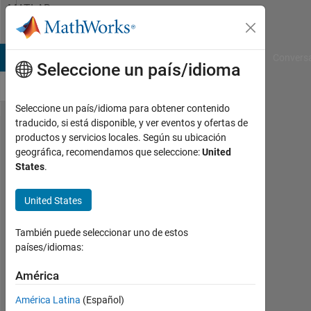
Saltar al contenido
MATLAB
Answers
B Answers
File Exchange
Cody
AI Chat Playground
Convers
Seleccione un país/idioma
Seleccione un país/idioma para obtener contenido
traducido, si está disponible, y ver eventos y ofertas de
how to
productos y servicios locales. Según su ubicación
geográfica, recomendamos que seleccione:
United
get an
States
.
image
from
United States
webcam
También puede seleccionar uno de estos
países/idiomas:
Dekel
Mashiach
América
23
América Latina
(Español)
Jun.