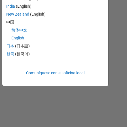
y
India
(English)
;
New Zealand
(English)
中国
I 
简体中文
n
e
English
e
日本
(日本語)
d 
한국
(한국어)
t
o 
g
Comuníquese con su oficina local
e
t 
a
n 
i
m
a
g
e 