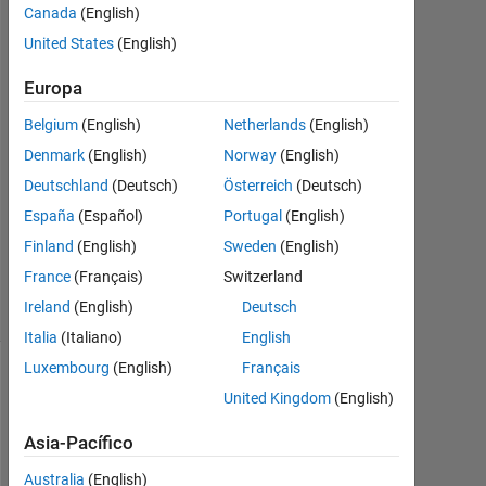
Canada
(English)
Jun.
United States
(English)
2022
1
Europa
Respuesta
Belgium
(English)
Netherlands
(English)
Respuesta
Denmark
(English)
Norway
(English)
aceptada
Deutschland
(Deutsch)
Österreich
(Deutsch)
Actualizado
España
(Español)
Portugal
(English)
a las 23
Finland
(English)
Sweden
(English)
Jun. 2022
France
(Français)
Switzerland
17 Visualizaciones
Ireland
(English)
Deutsch
(30 días)
Italia
(Italiano)
English
Luxembourg
(English)
Français
United Kingdom
(English)
Asia-Pacífico
Australia
(English)