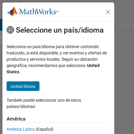
Saltar al contenido
MATLAB
Answers
B Answers
File Exchange
Cody
AI Chat Playground
Convers
Seleccione un país/idioma
Seleccione un país/idioma para obtener contenido
traducido, si está disponible, y ver eventos y ofertas de
Find
productos y servicios locales. Según su ubicación
geográfica, recomendamos que seleccione:
United
matching
States
.
small
matrix in
United States
larger
También puede seleccionar uno de estos
matrix
países/idiomas:
América
Luis
Rosety
América Latina
(Español)
23