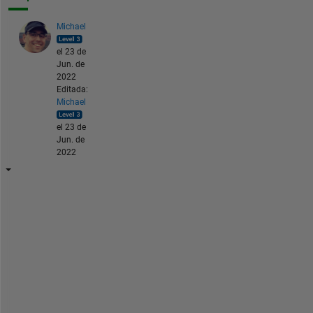
Michael
el 23 de
Jun. de
2022
Editada:
Michael
el 23 de
Jun. de
2022
A
n 
a
d
m
i
t