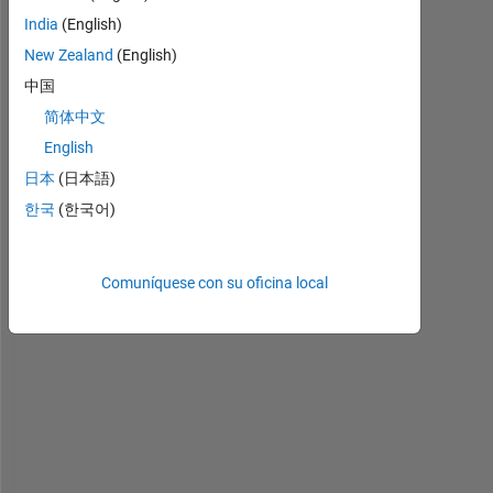
India
(English)
New Zealand
(English)
H
中国
i
简体中文
,
English
日本
(日本語)
I 
n
한국
(한국어)
e
e
d 
Comuníquese con su oficina local
t
o 
f
i
n
d 
i
f 
a 