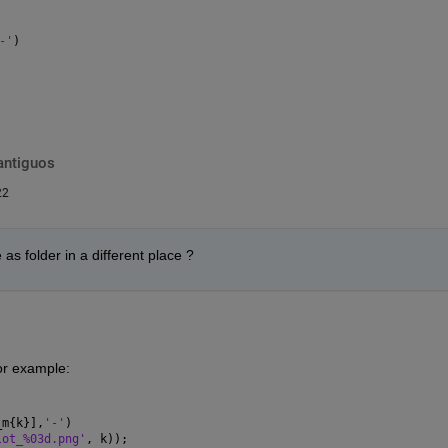
-'
)
antiguos
22
 folder in a different place ?
or example: 
_m{k}],
'-'
)
lot_%03d.png'
, k));