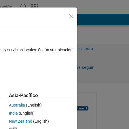
 sesión
ión
Más
Iniciar sesión para responder a esta
os y servicios locales. Según su ubicación
pregunta.
2
Compartir
Iniciar sesión para seguir
la actividad
antiguos
Asia-Pacífico
Preguntada:
Australia
(English)
muhammad choudhry
India
(English)
el 17 de Jul. de 2022
New Zealand
(English)
Comentada: