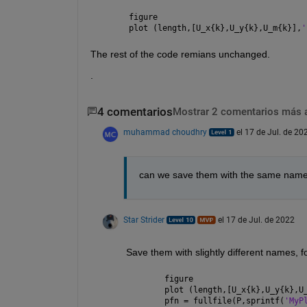
figure
plot (length,[U_x{k},U_y{k},U_m{k}],
'
The rest of the code remians unchanged.  
.
4 comentarios
Mostrar 2 comentarios más 
muhammad choudhry
el 17 de Jul. de 20
can we save them with the same name as
Star Strider
el 17 de Jul. de 2022
Save them with slightly different names, f
figure
plot (length,[U_x{k},U_y{k},U
pfn = fullfile(P,sprintf(
'MyP