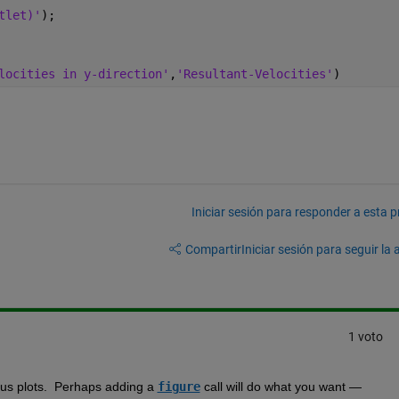
tlet)'
);
locities in y-direction'
,
'Resultant-Velocities'
)
Iniciar sesión para responder a esta 
Compartir
Iniciar sesión para seguir la 
1 voto
ious plots.  Perhaps adding a 
figure
 call will do what you want — 