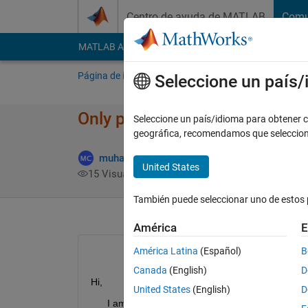
Saltar al contenido
Centro de ayuda de MATLAB
Comu
MATLAB Answers
File Exchange
Cody
AI Cha
Página de inicio
Preguntar
Responder
E
Seleccione un país
Only producing one graph rath
Seleccione un país/idioma para obtener co
geográfica, recomendamos que seleccio
muhammad choudhry
17 Jul. 2022
United States
15 Visualizaciones (30 días)
También puede seleccionar uno de estos 
América
E
América Latina
(Español)
B
Canada
(English)
D
Hi,
United States
(English)
D
      I am trying to produce 45 graphs using the c