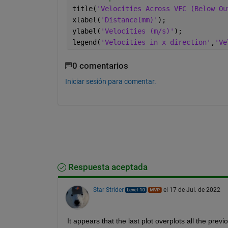
title(
'Velocities Across VFC (Below Ou
xlabel(
'Distance(mm)'
);
ylabel(
'Velocities (m/s)'
);
legend(
'Velocities in x-direction'
,
'Ve
0 comentarios
Iniciar sesión para comentar.
Respuesta aceptada
Star Strider
el 17 de Jul. de 2022
It appears that the last plot overplots all the prev