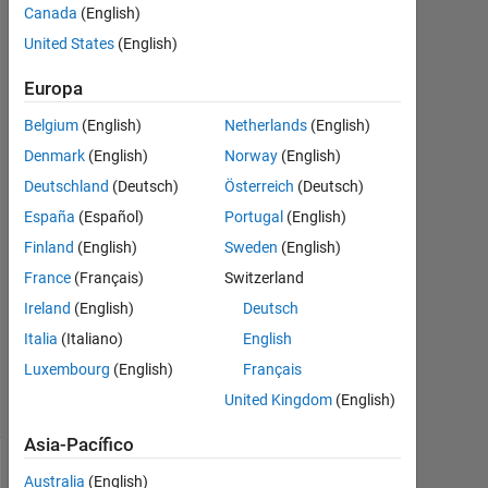
Canada
(English)
United States
(English)
okoth
ochola
Europa
29
Jul.
Belgium
(English)
Netherlands
(English)
2022
Denmark
(English)
Norway
(English)
2
Deutschland
(Deutsch)
Österreich
(Deutsch)
Respuestas
España
(Español)
Portugal
(English)
Respuesta
Finland
(English)
Sweden
(English)
aceptada
France
(Français)
Switzerland
Ireland
(English)
Deutsch
Actualizado
a las 4 Ag.
Italia
(Italiano)
English
2022
Luxembourg
(English)
Français
15 Visualizaciones
United Kingdom
(English)
(30 días)
Asia-Pacífico
Australia
(English)
Mostrar