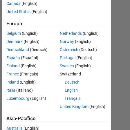
Canada
(English)
United States
(English)
Poison
Idea
Europa
fan
21
Belgium
(English)
Netherlands
(English)
Sept.
Denmark
(English)
Norway
(English)
2022
Deutschland
(Deutsch)
Österreich
(Deutsch)
1
Respuesta
España
(Español)
Portugal
(English)
Finland
(English)
Sweden
(English)
Actualizado
France
(Français)
Switzerland
a las 29
Ireland
(English)
Deutsch
Sept. 2022
8 Visualizaciones
Italia
(Italiano)
English
(30 días)
Luxembourg
(English)
Français
United Kingdom
(English)
Asia-Pacífico
Australia
(English)