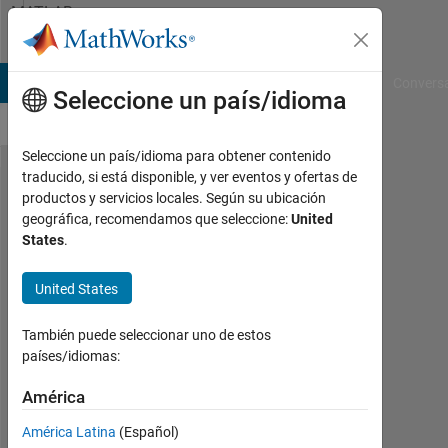
Saltar al contenido
MATLAB
Answers
B Answers
File Exchange
Cody
AI Chat Playground
Convers
Seleccione un país/idioma
Seleccione un país/idioma para obtener contenido
traducido, si está disponible, y ver eventos y ofertas de
use
productos y servicios locales. Según su ubicación
geográfica, recomendamos que seleccione:
United
boxplot to
States
.
show
distribution
United States
of values
También puede seleccionar uno de estos
for a range
países/idiomas:
of
América
response
variables
América Latina
(Español)