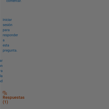
comentar.
Iniciar
sesión
para
responder
a
esta
pregunta.
ar
ón
ra
la
ad
Respuestas
(1)