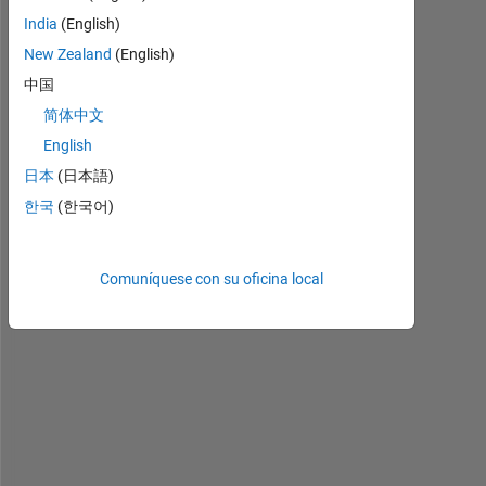
g
India
(English)
r
New Zealand
(English)
a
p
中国
h 
简体中文
a
English
s 
s
日本
(日本語)
h
한국
(한국어)
o
w
n 
Comuníquese con su oficina local
b
e
l
o
w
, 
h
o
w 