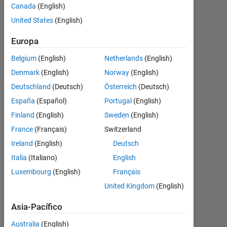
Respuesta
Canada
(English)
United States
(English)
Actualizado
a las 14
Europa
Nov. 2022
Belgium
(English)
Netherlands
(English)
7 Visualizaciones
(30 días)
Denmark
(English)
Norway
(English)
Deutschland
(Deutsch)
Österreich
(Deutsch)
España
(Español)
Portugal
(English)
Finland
(English)
Sweden
(English)
France
(Français)
Switzerland
Ireland
(English)
Deutsch
Italia
(Italiano)
English
Luxembourg
(English)
Français
United Kingdom
(English)
F
o
Asia-Pacífico
r 
a 
Australia
(English)