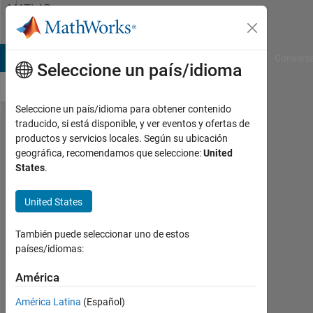
Saltar al contenido
MATLAB
Answers
B Answers
File Exchange
Cody
AI Chat Playground
Convers
Seleccione un país/idioma
Seleccione un país/idioma para obtener contenido
traducido, si está disponible, y ver eventos y ofertas de
Finding
productos y servicios locales. Según su ubicación
geográfica, recomendamos que seleccione:
United
neighbours
States
.
of links in
a graph
United States
También puede seleccionar uno de estos
Hari
países/idiomas:
14
Nov.
América
2022
América Latina
(Español)
1