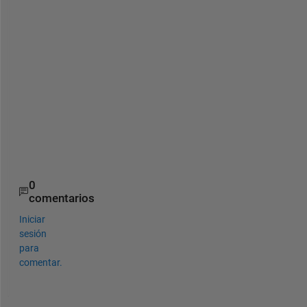
n
e
i
g
h
b
o
r
s
.
0
comentarios
Iniciar
sesión
para
comentar.