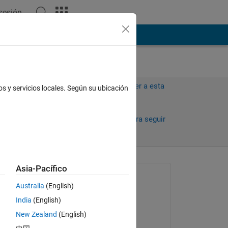
 sesión
ión
Más
Iniciar sesión para responder a esta
os y servicios locales. Según su ubicación
pregunta.
Compartir
Iniciar sesión para seguir
la actividad
Asia-Pacífico
Preguntada:
Australia
(English)
nadia naji
India
(English)
el 5 de Dic. de 2022
New Zealand
(English)
Respondida: