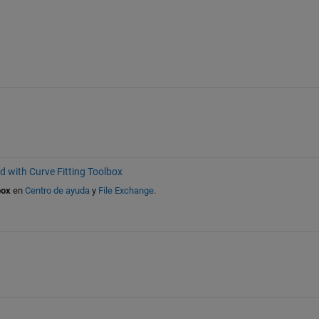
d with Curve Fitting Toolbox
box
en
Centro de ayuda
y
File Exchange
.