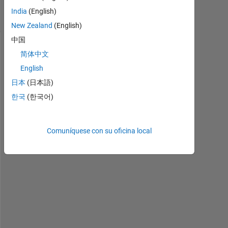
2 Visualizaciones
India
(English)
(30 días)
New Zealand
(English)
中国
简体中文
English
日本
(日本語)
한국
(한국어)
Comuníquese con su oficina local
I 
a
m 
g
e
t
t
i
n