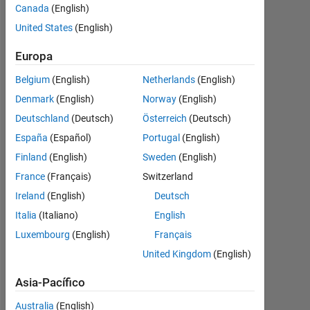
rWithNavig​
Canada
(English)
ation model
United States
(English)
in SITL
Europa
Belgium
(English)
Netherlands
(English)
Manoj
Denmark
(English)
Norway
(English)
Velmurugan
Deutschland
(Deutsch)
Österreich
(Deutsch)
14
España
(Español)
Portugal
(English)
Dic.
Finland
(English)
Sweden
(English)
2022
France
(Français)
Switzerland
1
Respuesta
Ireland
(English)
Deutsch
Italia
(Italiano)
English
Respuesta
Luxembourg
(English)
Français
aceptada
United Kingdom
(English)
Actualizado
Asia-Pacífico
a las 14
Dic. 2022
Australia
(English)