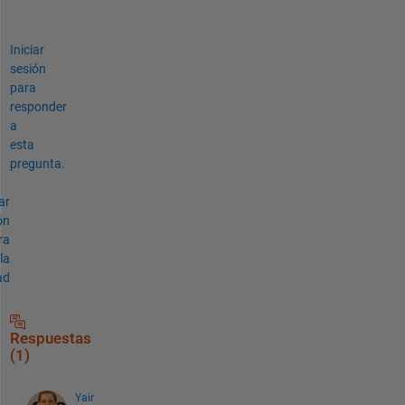
Iniciar
sesión
para
responder
a
esta
pregunta.
ar
ón
ra
la
ad
Respuestas
(1)
Yair