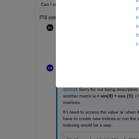
E
Can I somehow index '
m(1.4)'
 and get the value 
1
F
3 comentarios
Mostrar 1 comentario más a
F
I
Bjorn Gustavsson
el 10 de En. de 2023
I
Sometimes I see 1-D interpolation that way
L
a sufficiently smooth function that the sam
indices. But indexing is to elements you h
Yuvarajendra Anjaneya Reddy
el 10 de En. de 20
Editada:
Yuvarajendra Anjaneya Reddy
el 10 de E
de 2023
@DGM
 Sorry for not being descriptive
another matrix 
u = sin(X) + cos (Y)
; I
matrices.
If I need to access the value '
u
' when
 
have to create new Indices or run the 
indexing would be a way..