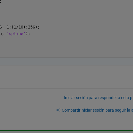
;
6, 1:(1/10):256);
u, 
'spline'
);
Iniciar sesión para responder a esta 
Compartir
Iniciar sesión para seguir la 