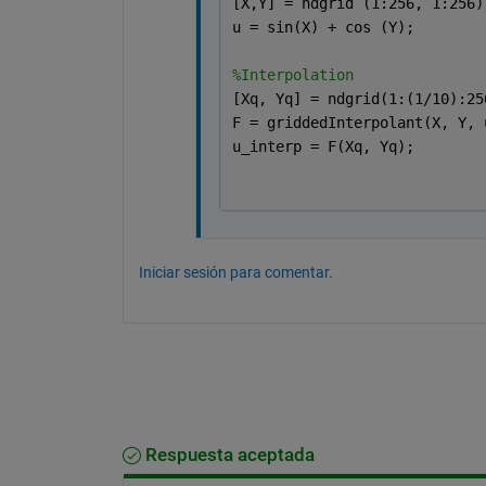
[X,Y] = ndgrid (1:256, 1:256)
u = sin(X) + cos (Y);
%Interpolation
[Xq, Yq] = ndgrid(1:(1/10):25
F = griddedInterpolant(X, Y, 
u_interp = F(Xq, Yq);
Iniciar sesión para comentar.
Respuesta aceptada