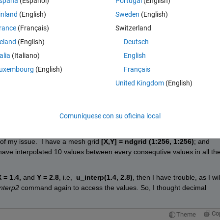
spaña
(Español)
Portugal
(English)
.4000
? (have a decimal value in the index)
inland
(English)
Sweden
(English)
ntiguo
rance
(Français)
Switzerland
reland
(English)
Deutsch
talia
(Italiano)
English
 - this require the array to have some simple interpretation of samples 
uxembourg
(English)
Français
ples in the array can be used to build useful estimates for your "fraction
United Kingdom
(English)
ave.
23
Abrir en MATLAB Online
n.
Comuníquese con su oficina local
 of my issue.  I have a mesh grid 
[X,Y] = ndgrid (1:256, 1:256)
; and 
 have interpolated 10 values between every consequtive values in all the
X = 1.4,
 and 
Y = 2.8
, i.e,  
u_interp(1.4, 2.8)
, then I have trouble, as I will
interp2
 command again to access the values. So, I thought decimal 
Co
Theme