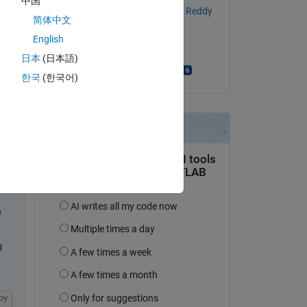
中国
Yuvarajendra Anjaneya Reddy
简体中文
el 10 de En. de 2023
English
Aceptada:
日本
(日本語)
Bjorn Gustavsson
한국
(한국어)
of 
al" 
 
 
py