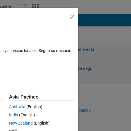
 sesión
ión
Más
Iniciar sesión para responder a esta
os y servicios locales. Según su ubicación
pregunta.
3
Compartir
Iniciar sesión para seguir
la actividad
antiguos
Asia-Pacífico
Preguntada:
Australia
(English)
Yuvarajendra Anjaneya Reddy
India
(English)
el 10 de En. de 2023
f 
New Zealand
(English)
Comentada: