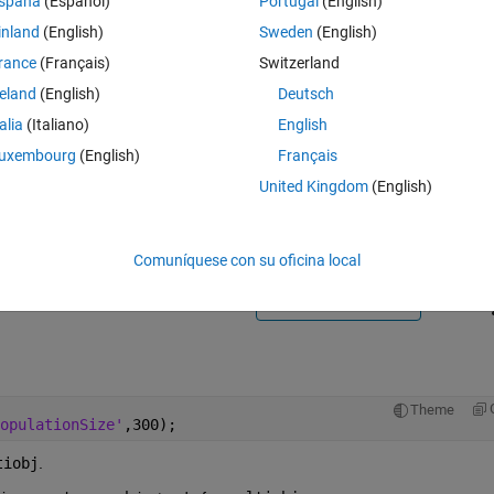
spaña
(Español)
Portugal
(English)
inland
(English)
Sweden
(English)
rance
(Français)
Switzerland
reland
(English)
Deutsch
talia
(Italiano)
English
Iniciar sesión para responder a esta 
uxembourg
(English)
Français
United Kingdom
(English)
Compartir
Iniciar sesión para seguir la 
Comuníquese con su oficina local
0 votos
Abrir en MATLAB Online
Theme
opulationSize'
,300);
tiobj
.