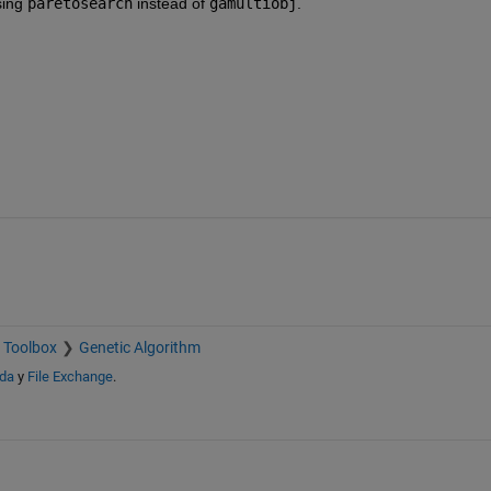
ing 
paretosearch
 instead of 
gamultiobj
.
 Toolbox
Genetic Algorithm
uda
y
File Exchange
.