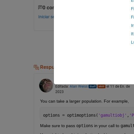
E
0 comentarios
F
Iniciar sesión para comentar.
F
I
I
L
Respuestas (1)
Alan Weiss
el 11 de En. de 2023
Editada:
Alan Weiss
el 11 de En. de
2023
You can take a larger population. For example,
options = optimoptions(
'gamultiobj'
,
'P
Make sure to pass 
options
 in your call to 
gamul