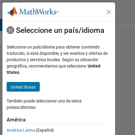
Saltar al contenido
MATLAB
Answers
B Answers
File Exchange
Cody
AI Chat Playground
Convers
Seleccione un país/idioma
Seleccione un país/idioma para obtener contenido
traducido, si está disponible, y ver eventos y ofertas de
How Can I
productos y servicios locales. Según su ubicación
geográfica, recomendamos que seleccione:
United
increase the
States
.
Avalanche
effect of a
United States
cryptographic
También puede seleccionar uno de estos
algorithm.
países/idiomas:
América
Daniel
30
América Latina
(Español)