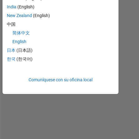
editarla
India
(English)
o
responderla.
New Zealand
(English)
中国
简体中文
English
日本
(日本語)
한국
(한국어)
Comuníquese con su oficina local
N
o
w 
I 
a
m 
m
o
d