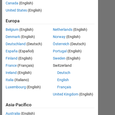
En.
Canada
(English)
2023
United States
(English)
0
Respuestas
Europa
Actualizado
a las 30 En.
Belgium
(English)
Netherlands
(English)
2023
Denmark
(English)
Norway
(English)
2 Visualizaciones
Deutschland
(Deutsch)
Österreich
(Deutsch)
(30 días)
España
(Español)
Portugal
(English)
Finland
(English)
Sweden
(English)
Información
France
(Français)
Switzerland
Ireland
(English)
Deutsch
La
pregunta
Italia
(Italiano)
English
está
Luxembourg
(English)
Français
cerrada.
United Kingdom
(English)
Vuélvala
a
Asia-Pacífico
abrir
para
Australia
(English)