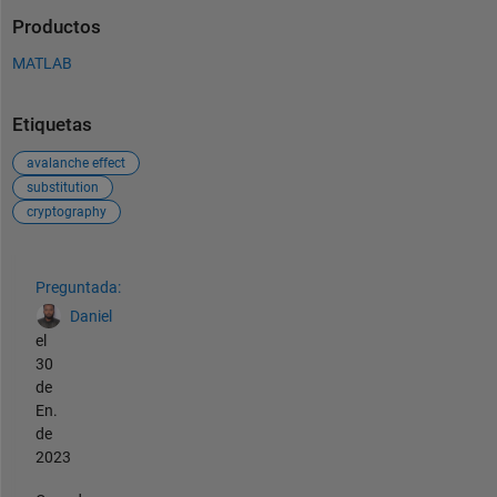
Productos
MATLAB
Etiquetas
avalanche effect
substitution
cryptography
Ver también
Preguntada:
Daniel
el
30
de
En.
de
2023