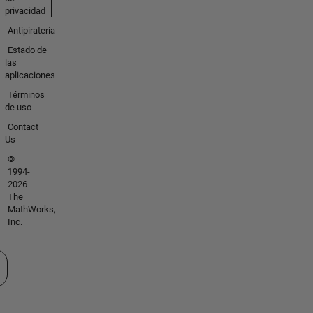
privacidad
Antipiratería
Estado de
las
aplicaciones
Términos
de uso
Contact
Us
©
1994-
2026
The
MathWorks,
Inc.
cione un país/idioma