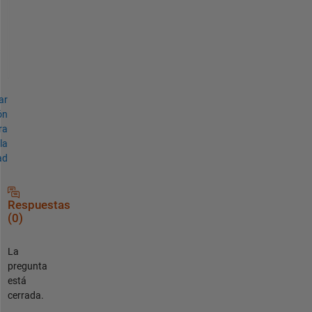
a
t
e
s
ar
ón
ra
la
ad
Respuestas
(0)
La
pregunta
está
cerrada.