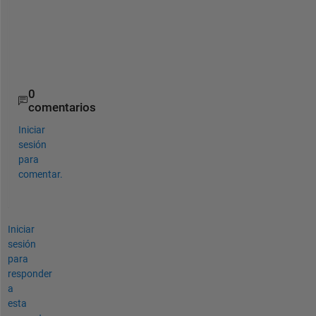
h
e
l
p
.
0
comentarios
Iniciar
sesión
para
comentar.
Iniciar
sesión
para
responder
a
esta