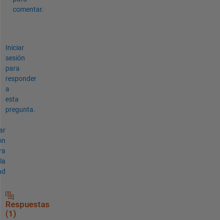
comentar.
Iniciar
sesión
para
responder
a
esta
pregunta.
ar
ón
ra
la
ad
Respuestas
(1)