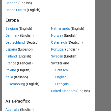
Canada
(English)
United States
(English)
Actualizado
a las 15
Europa
Mayo 2023
32 Visualizaciones
Belgium
(English)
Netherlands
(English)
(30 días)
Denmark
(English)
Norway
(English)
Deutschland
(Deutsch)
Österreich
(Deutsch)
España
(Español)
Portugal
(English)
Finland
(English)
Sweden
(English)
France
(Français)
Switzerland
Ireland
(English)
Deutsch
Italia
(Italiano)
English
Luxembourg
(English)
Français
H
United Kingdom
(English)
e
Asia-Pacífico
l
l
Australia
(English)