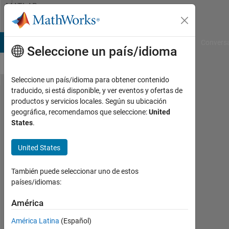
Saltar al contenido
MATLAB
Answers
B Answers
File Exchange
Cody
AI Chat Playground
Convers
Seleccione un país/idioma
Seleccione un país/idioma para obtener contenido
traducido, si está disponible, y ver eventos y ofertas de
fitting data
productos y servicios locales. Según su ubicación
geográfica, recomendamos que seleccione:
United
with a
States
.
combination
of
United States
exponential
También puede seleccionar uno de estos
and linear
países/idiomas:
form (
América
a*exp(-
x/b)+c*x+d
América Latina
(Español)