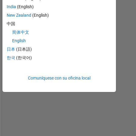
comentarios
más
India
(English)
antiguos
New Zealand
(English)
中国
简体中文
bad
English
fit.png
日本
(日本語)
data.csv
한국
(한국어)
H
Comuníquese con su oficina local
e
l
l
o 
A
l
t
r
u