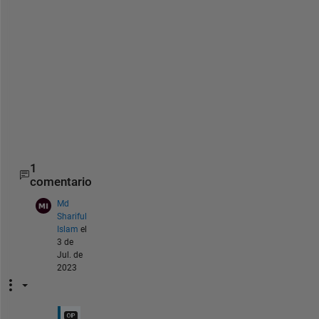
=
1×2
hold 
on
plot(x,y,
'o'
)
plot(x,f(sol))
hold 
off
1
comentario
Md
Shariful
Islam
el
3 de
Jul. de
2023