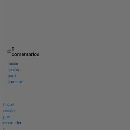
%plot
plot(myFit,x,y)
ylabel(
'Y'
)
xlabel(
'X'
)
legend(
'Data'
,
'Fit'
, 
'location'
, 
'best'
)
0
comentarios
Iniciar
sesión
para
comentar.
Iniciar
sesión
para
responder
a