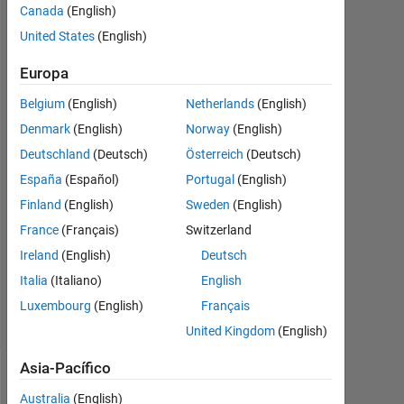
)
Canada
(English)
United States
(English)
Md
Europa
Shariful
Islam
Belgium
(English)
Netherlands
(English)
3
Denmark
(English)
Norway
(English)
Jul.
Deutschland
(Deutsch)
Österreich
(Deutsch)
2023
España
(Español)
Portugal
(English)
4
Respuestas
Finland
(English)
Sweden
(English)
France
(Français)
Switzerland
Actualizado
Ireland
(English)
Deutsch
a las 5 Jul.
Italia
(Italiano)
English
2023
34 Visualizaciones
Luxembourg
(English)
Français
(30 días)
United Kingdom
(English)
Asia-Pacífico
Mostrar
Australia
(English)