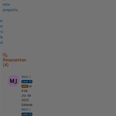
esta
pregunta.
ar
ón
ra
la
ad
Respuestas
(4)
Matt J
el
4 de
Jul. de
2023
Editada:
Matt J