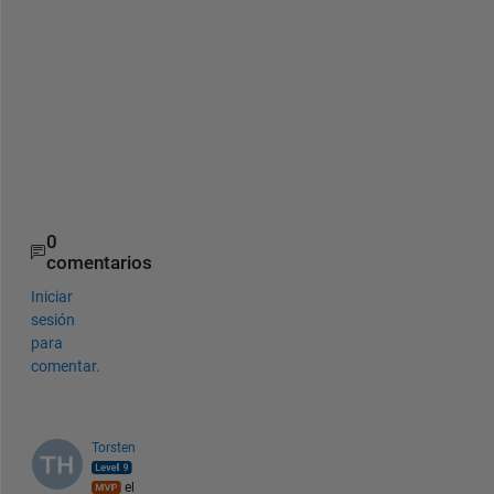
if 
isnumeric(f)
         y=y+coeff(i)*f; 
else
         y=y+coeff(i)*f(p,x); 
end
end
end
0
comentarios
Iniciar
sesión
para
comentar.
Torsten
el