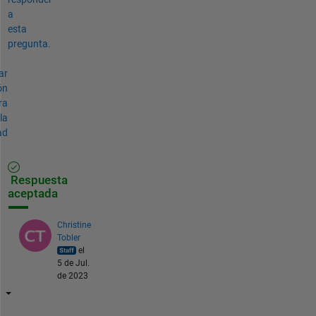
a
esta
pregunta.
ar
ón
ra
la
ad
Respuesta
aceptada
Christine
Tobler
el
5 de Jul.
de 2023