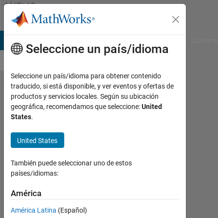
Saltar al contenido
MATLAB
Answers
B Answers
File Exchange
Cody
AI Chat Playground
Convers
Seleccione un país/idioma
Seleccione un país/idioma para obtener contenido
traducido, si está disponible, y ver eventos y ofertas de
Obtain eigs
productos y servicios locales. Según su ubicación
geográfica, recomendamos que seleccione:
United
from
States
.
matrix and
partially
United States
known
También puede seleccionar uno de estos
eigenvector
países/idiomas:
América
Jiali
América Latina
(Español)
5