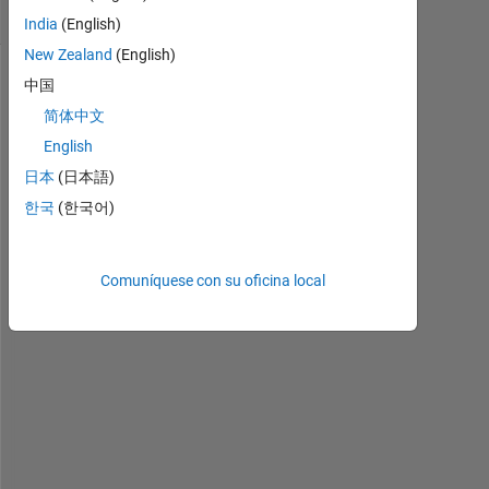
(30 días)
India
(English)
New Zealand
(English)
中国
Mostrar
comentarios
简体中文
más
English
antiguos
日本
(日本語)
한국
(한국어)
bbo3.m
Comuníquese con su oficina local
fitVectorized1.m
I 
h
a
v
e 