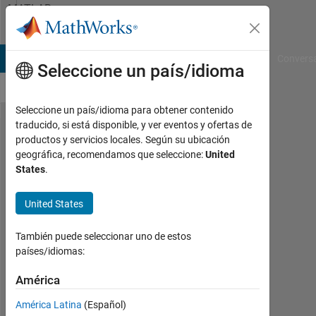
Saltar al contenido
MATLAB
Answers
B Answers
File Exchange
Cody
AI Chat Playground
Convers
Seleccione un país/idioma
Seleccione un país/idioma para obtener contenido
traducido, si está disponible, y ver eventos y ofertas de
Why the
productos y servicios locales. Según su ubicación
geográfica, recomendamos que seleccione:
United
given
States
.
codes
give
United States
errors
También puede seleccionar uno de estos
for
países/idiomas:
vector
América
bounds
but runs
América Latina
(Español)