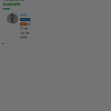
aceptada
KSSV
el
31 de
Jul. de
2023
U
s
e 
t
h
i
s 
f
u
n