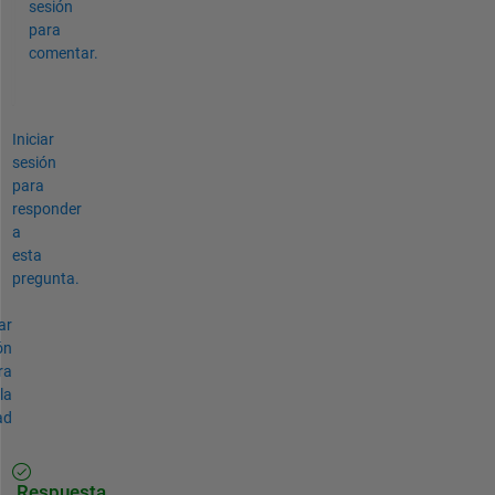
sesión
para
comentar.
Iniciar
sesión
para
responder
a
esta
pregunta.
ar
ón
ra
la
ad
Respuesta