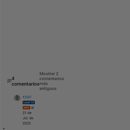
W
h
a
t 
t
o 
d
o
?
Mostrar 2
4
comentarios
comentarios
más
antiguos
KSSV
el
31 de
Jul. de
2023