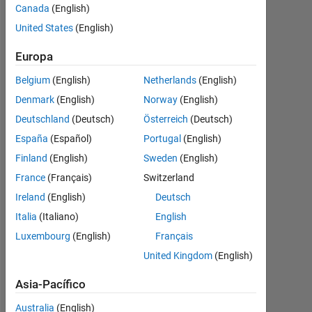
well for
Canada
(English)
scalar
United States
(English)
bounds?
Europa
Belgium
(English)
Netherlands
(English)
Sadiq
Denmark
(English)
Norway
(English)
Akbar
Deutschland
(Deutsch)
Österreich
(Deutsch)
31
Jul.
España
(Español)
Portugal
(English)
2023
Finland
(English)
Sweden
(English)
1
France
(Français)
Switzerland
Respuesta
Ireland
(English)
Deutsch
Respuesta
Italia
(Italiano)
English
aceptada
Luxembourg
(English)
Français
United Kingdom
(English)
Actualizado
a las 1 Ag.
Asia-Pacífico
2023
3 Visualizaciones
Australia
(English)