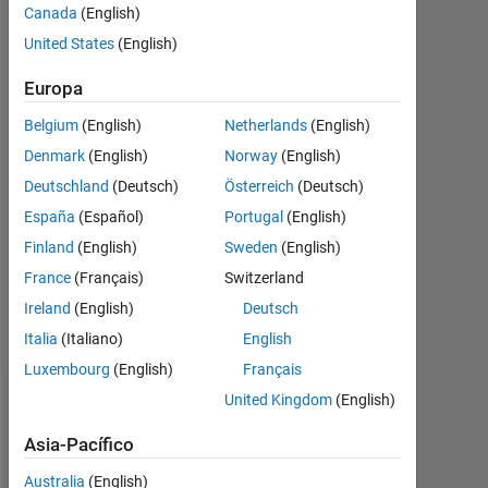
Hurley
Canada
(English)
22
United States
(English)
Nov.
2023
Europa
2
Respuestas
Belgium
(English)
Netherlands
(English)
Denmark
(English)
Norway
(English)
Respuesta
Deutschland
(Deutsch)
Österreich
(Deutsch)
aceptada
España
(Español)
Portugal
(English)
Actualizado
Finland
(English)
Sweden
(English)
a las 29
France
(Français)
Switzerland
Nov. 2023
Ireland
(English)
Deutsch
172 Visualizaciones
Italia
(Italiano)
English
(30 días)
Luxembourg
(English)
Français
United Kingdom
(English)
Asia-Pacífico
Australia
(English)