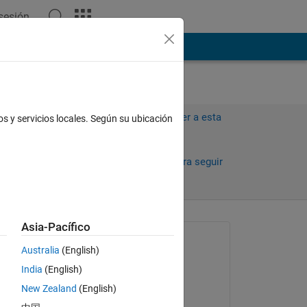
 sesión
ión
Más
Iniciar sesión para responder a esta
os y servicios locales. Según su ubicación
pregunta.
Compartir
Iniciar sesión para seguir
la actividad
)
Asia-Pacífico
Preguntada:
Australia
(English)
Jeremy Rutman
India
(English)
el 1 de Feb. de 2024
ss 
New Zealand
(English)
th, 
Editada: