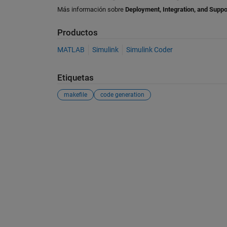
Más información sobre
Deployment, Integration, and Supp
Productos
MATLAB
Simulink
Simulink Coder
Etiquetas
makefile
code generation
Ver también