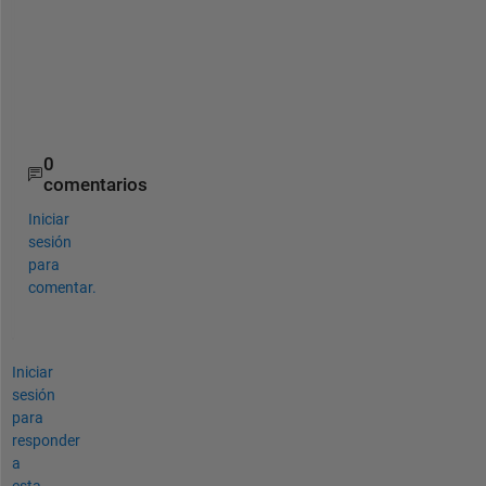
h
a
n
k
s
!
0
comentarios
Iniciar
sesión
para
comentar.
Iniciar
sesión
para
responder
a
esta