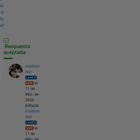
ón
ra
la
ad
Respuesta
aceptada
madhan
ravi
el
11 de
Mzo. de
2024
Editada:
madhan
ravi
el
11 de
Mzo. de